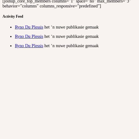
[joinup_core_top_members columns=”1″ space=”no” max_members=”3″
behavior=”columns” columns_responsive=”predefined”]
Activity Feed
Ryno Du Plessis
het ‘n nuwe publikasie gemaak
Ryno Du Plessis
het ‘n nuwe publikasie gemaak
Ryno Du Plessis
het ‘n nuwe publikasie gemaak