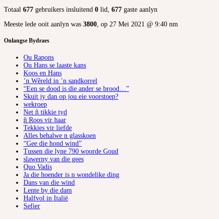
Totaal
677
gebruikers insluitend
0
lid,
677
gaste aanlyn
Meeste lede ooit aanlyn was
3800
, op 27 Mei 2021 @ 9:40 nm
Onlangse Bydraes
Ou Rapons
Ou Hans se laaste kans
Koos en Hans
’n Wêreld in ’n sandkorrel
“Een se dood is die ander se brood…”
Skuit jy dan op jou eie voorstoep?
wekroep
Net ñ tikkie tyd
ñ Roos vir haar
Tekkies vir liefde
Alles behalwe n glasskoen
“Gee die hond wind”
Tussen die lyne 790 woorde Goud
slawerny van die gees
Quo Vadis
Ja die hoender is n wondelike ding
Dans van die wind
Lente by die dam
Halfvol in Italië
Sefier