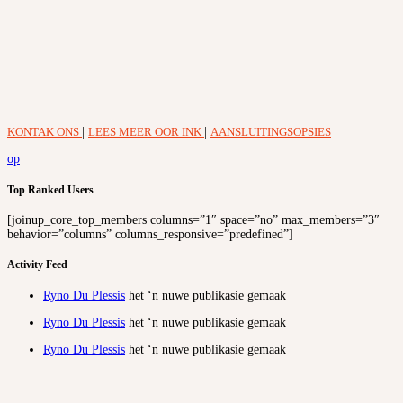
KONTAK ONS
|
LEES MEER OOR INK
|
AANSLUITINGSOPSIES
op
Top Ranked Users
[joinup_core_top_members columns=”1″ space=”no” max_members=”3″
behavior=”columns” columns_responsive=”predefined”]
Activity Feed
Ryno Du Plessis
het ‘n nuwe publikasie gemaak
Ryno Du Plessis
het ‘n nuwe publikasie gemaak
Ryno Du Plessis
het ‘n nuwe publikasie gemaak