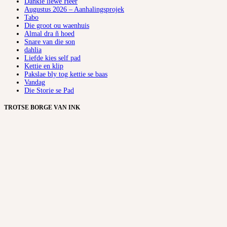
Dankie liewe Heer
Augustus 2026 – Aanhalingsprojek
Tabo
Die groot ou waenhuis
Almal dra ñ hoed
Snare van die son
dahlia
Liefde kies self pad
Kettie en klip
Pakslae bly tog kettie se baas
Vandag
Die Storie se Pad
TROTSE BORGE VAN INK