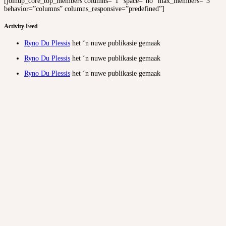
[joinup_core_top_members columns=”1″ space=”no” max_members=”3″
behavior=”columns” columns_responsive=”predefined”]
Activity Feed
Ryno Du Plessis
het ‘n nuwe publikasie gemaak
Ryno Du Plessis
het ‘n nuwe publikasie gemaak
Ryno Du Plessis
het ‘n nuwe publikasie gemaak