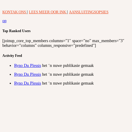
KONTAK ONS
|
LEES MEER OOR INK
|
AANSLUITINGSOPSIES
op
Top Ranked Users
[joinup_core_top_members columns=”1″ space=”no” max_members=”3″
behavior=”columns” columns_responsive=”predefined”]
Activity Feed
Ryno Du Plessis
het ‘n nuwe publikasie gemaak
Ryno Du Plessis
het ‘n nuwe publikasie gemaak
Ryno Du Plessis
het ‘n nuwe publikasie gemaak