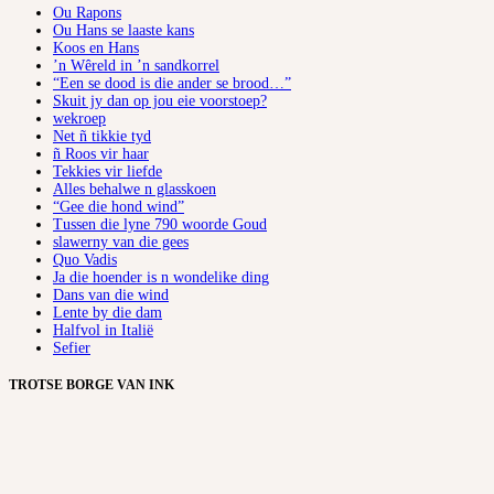
Ou Rapons
Ou Hans se laaste kans
Koos en Hans
’n Wêreld in ’n sandkorrel
“Een se dood is die ander se brood…”
Skuit jy dan op jou eie voorstoep?
wekroep
Net ñ tikkie tyd
ñ Roos vir haar
Tekkies vir liefde
Alles behalwe n glasskoen
“Gee die hond wind”
Tussen die lyne 790 woorde Goud
slawerny van die gees
Quo Vadis
Ja die hoender is n wondelike ding
Dans van die wind
Lente by die dam
Halfvol in Italië
Sefier
TROTSE BORGE VAN INK