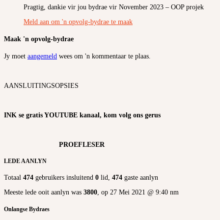
Pragtig, dankie vir jou bydrae vir November 2023 – OOP projek
Meld aan om 'n opvolg-bydrae te maak
Maak 'n opvolg-bydrae
Jy moet
aangemeld
wees om 'n kommentaar te plaas.
AANSLUITINGSOPSIES
INK se gratis YOUTUBE kanaal, kom volg ons gerus
PROEFLESER
LEDE AANLYN
Totaal
474
gebruikers insluitend
0
lid,
474
gaste aanlyn
Meeste lede ooit aanlyn was
3800
, op 27 Mei 2021 @ 9:40 nm
Onlangse Bydraes