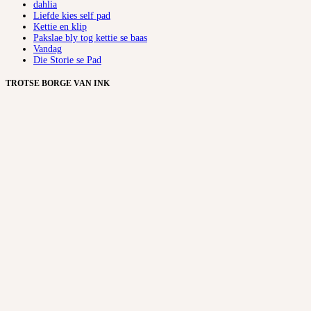
dahlia
Liefde kies self pad
Kettie en klip
Pakslae bly tog kettie se baas
Vandag
Die Storie se Pad
TROTSE BORGE VAN INK