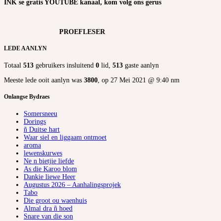
INK se gratis YOUTUBE kanaal, kom volg ons gerus
PROEFLESER
LEDE AANLYN
Totaal
513
gebruikers insluitend
0
lid,
513
gaste aanlyn
Meeste lede ooit aanlyn was
3800
, op 27 Mei 2021 @ 9:40 nm
Onlangse Bydraes
Somersneeu
Dorings
ñ Duitse hart
Waar siel en liggaam ontmoet
aroma
lewenskurwes
Ne n bietjie liefde
As die Karoo blom
Dankie liewe Heer
Augustus 2026 – Aanhalingsprojek
Tabo
Die groot ou waenhuis
Almal dra ñ hoed
Snare van die son