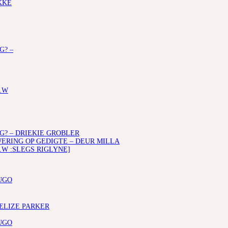
KKE
G? –
.W
G? – DRIEKIE GROBLER
RING OP GEDIGTE – DEUR MILLA
.W :SLEGS RIGLYNE]
UGO
 ELIZE PARKER
UGO