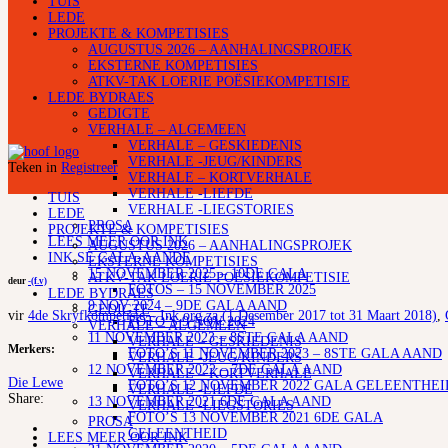
TUIS
LEDE
PROJEKTE & KOMPETISIES
AUGUSTUS 2026 – AANHALINGSPROJEK
EKSTERNE KOMPETISIES
ATKV-TAK LOERIE POËSIEKOMPETISIE
LEDE BYDRAES
GEDIGTE
VERHALE – ALGEMEEN
VERHALE – GESKIEDENIS
VERHALE -JEUG/KINDERS
Teken in
Registreer
VERHALE – KORTVERHALE
VERHALE -LIEFDE
TUIS
VERHALE -LIEGSTORIES
LEDE
PROSA
PROJEKTE & KOMPETISIES
LEES MEER OOR INK
AUGUSTUS 2026 – AANHALINGSPROJEK
INK SE GALA-AANDE
EKSTERNE KOMPETISIES
15 NOVEMBER 2025 – 10DE GALA
ATKV-TAK LOERIE POËSIEKOMPETISIE
deur
-(f.v)
FOTOS – 15 NOVEMBER 2025
LEDE BYDRAES
9 NOV 2024 – 9DE GALA AAND
GEDIGTE
vir
4de Skryfkompetisie – Ink.org.za (1 Desember 2017 tot 31 Maart 2018)
,
FOTO’S 9 NOV 2024
VERHALE – ALGEMEEN
11 NOVEMBER 2023 – 8STE GALA AAND
VERHALE – GESKIEDENIS
Merkers:
FOTO’S 11 NOVEMBER 2023 – 8STE GALA AAND
VERHALE -JEUG/KINDERS
12 NOVEMBER 2022 – 7DE GALA AAND
VERHALE – KORTVERHALE
Die Lewe
FOTO’S 12 NOVEMBER 2022 GALA GELEENTHEI
VERHALE -LIEFDE
Share:
13 NOVEMBER 2021 6DE GALA AAND
VERHALE -LIEGSTORIES
FOTO’S 13 NOVEMBER 2021 6DE GALA
PROSA
GELEENTHEID
LEES MEER OOR INK