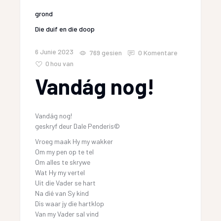
grond
Die duif en die doop
6 Junie 2023
769
gesien
0 Komentare
0
hou van
Vandág nog!
Vandág nog!
geskryf deur Dale Penderis©
Vroeg maak Hy my wakker
Om my pen op te tel
Om alles te skrywe
Wat Hy my vertel
Uit die Vader se hart
Na dié van Sy kind
Dis waar jy die hartklop
Van my Vader sal vind