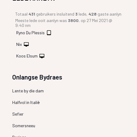
Totaal
431
gebruikers insluitend
3
lede,
428
gaste aanlyn
Meeste lede ooit aanlyn was
3800
, op 27 Mei 2021 @
9:40 nm
Ryno Du Plessis
Nix
Koos Elsum
Onlangse Bydraes
Lente by die dam
Halfvol in Italië
Sefier
Somersneeu