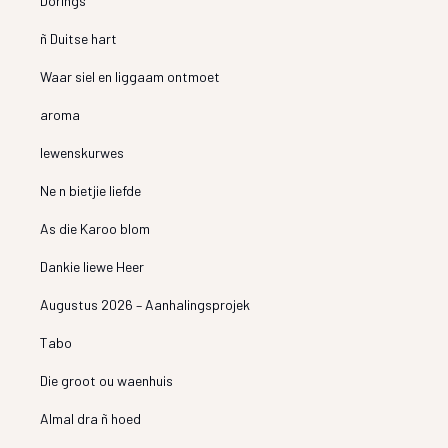
Dorings
ñ Duitse hart
Waar siel en liggaam ontmoet
aroma
lewenskurwes
Ne n bietjie liefde
As die Karoo blom
Dankie liewe Heer
Augustus 2026 – Aanhalingsprojek
Tabo
Die groot ou waenhuis
Almal dra ñ hoed