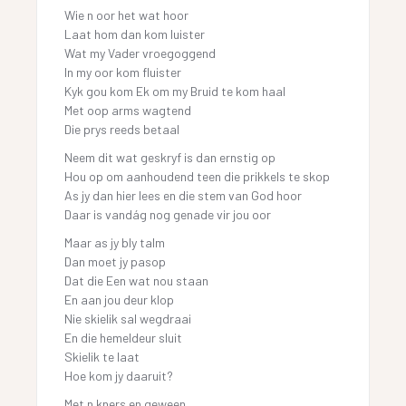
Wie n oor het wat hoor
Laat hom dan kom luister
Wat my Vader vroegoggend
In my oor kom fluister
Kyk gou kom Ek om my Bruid te kom haal
Met oop arms wagtend
Die prys reeds betaal
Neem dit wat geskryf is dan ernstig op
Hou op om aanhoudend teen die prikkels te skop
As jy dan hier lees en die stem van God hoor
Daar is vandág nog genade vir jou oor
Maar as jy bly talm
Dan moet jy pasop
Dat die Een wat nou staan
En aan jou deur klop
Nie skielik sal wegdraai
En die hemeldeur sluit
Skielik te laat
Hoe kom jy daaruit?
Met n kners en geween