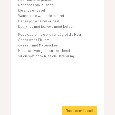
Net chaos om jou heen
Die angs en besef
Wanneer die waarheid jou tref
Dat as jy die hemel wil haal
Dat jy nou met jou lewe moet betaal
Koop daarom die olie vandág sê die Heer
Sodat wan’r Ek kom
Jy saam met My terugkeer
Na strate van goud en n ete berei
Vir die wat oorwin, sê die Here vir my
Rapporteer inhoud