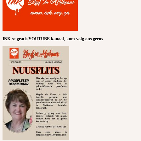
INK se gratis YOUTUBE kanaal, kom volg ons gerus