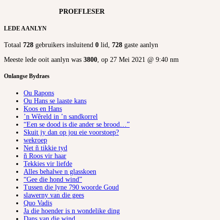
PROEFLESER
LEDE AANLYN
Totaal
728
gebruikers insluitend
0
lid,
728
gaste aanlyn
Meeste lede ooit aanlyn was
3800
, op 27 Mei 2021 @ 9:40 nm
Onlangse Bydraes
Ou Rapons
Ou Hans se laaste kans
Koos en Hans
’n Wêreld in ’n sandkorrel
“Een se dood is die ander se brood…”
Skuit jy dan op jou eie voorstoep?
wekroep
Net ñ tikkie tyd
ñ Roos vir haar
Tekkies vir liefde
Alles behalwe n glasskoen
“Gee die hond wind”
Tussen die lyne 790 woorde Goud
slawerny van die gees
Quo Vadis
Ja die hoender is n wondelike ding
Dans van die wind