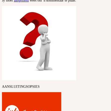
Jy moet
aangemeld
wees om 'n kommentaar te plaas.
AANSLUITINGSOPSIES