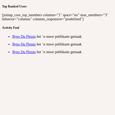
Top Ranked Users
[joinup_core_top_members columns=”1″ space=”no” max_members=”3″
behavior=”columns” columns_responsive=”predefined”]
Activity Feed
Ryno Du Plessis
het ‘n nuwe publikasie gemaak
Ryno Du Plessis
het ‘n nuwe publikasie gemaak
Ryno Du Plessis
het ‘n nuwe publikasie gemaak