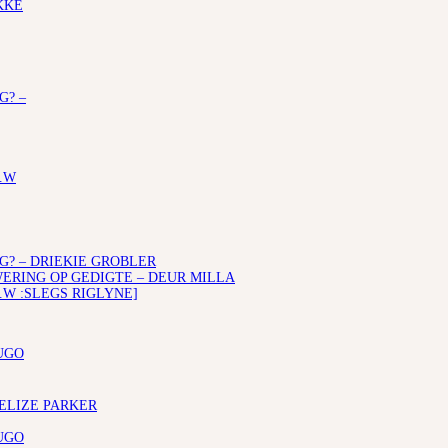
KKE
G? –
.W
G? – DRIEKIE GROBLER
RING OP GEDIGTE – DEUR MILLA
.W :SLEGS RIGLYNE]
UGO
 ELIZE PARKER
UGO