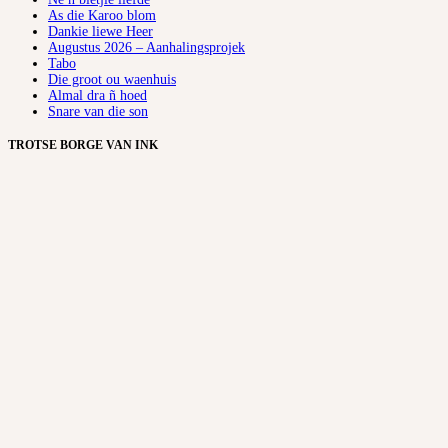
As die Karoo blom
Dankie liewe Heer
Augustus 2026 – Aanhalingsprojek
Tabo
Die groot ou waenhuis
Almal dra ñ hoed
Snare van die son
TROTSE BORGE VAN INK