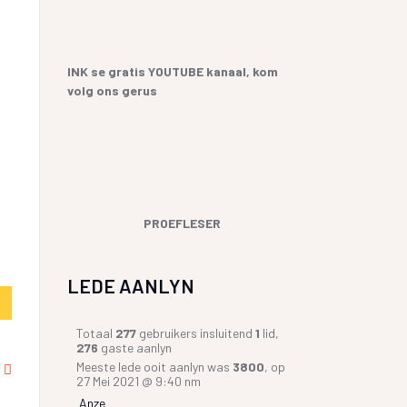
YF
 SANGBUNDEL EN
ME EN GESEGDES IN AFRIKAANS
E GESKIEDENIS
KOPKRAPPERY OOR KOPPELTEKENS
INK se gratis YOUTUBE kanaal, kom
volg ons gerus
UR HENNING VAN
GIAAT/LETTERDIEFSTAL
GERVERSIES
PROEFLESER
LEDE AANLYN
Totaal
277
gebruikers insluitend
1
lid,
276
gaste aanlyn
Meeste lede ooit aanlyn was
3800
, op
27 Mei 2021 @ 9:40 nm
Anze