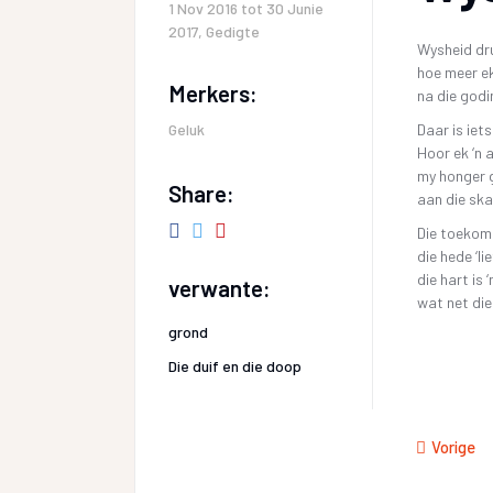
1 Nov 2016 tot 30 Junie
2017
,
Gedigte
Wysheid dr
hoe meer ek
Merkers:
na die godi
Geluk
Daar is ie
Hoor ek ‘n 
my honger 
Share:
aan die sk
Die toekom
die hede ‘lie
die hart is 
verwante:
wat net die
grond
Die duif en die doop
Vorige