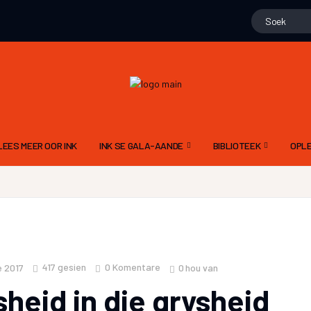
LEES MEER OOR INK
INK SE GALA-AANDE
BIBLIOTEEK
OPLE
15 NOVEMBER 2025 – 10DE GALA
GEDIGTE
ALG
N
9 NOV 2024 – 9DE GALA AAND
PROJEK WENNERS
DIG
11 NOVEMBER 2023 – 8STE GALA AAND
LIEGSTORIES
SKR
12 NOVEMBER 2022 – 7DE GALA AAND
OOM PINE SE JAGSTOR
TAA
417
gesien
0 Komentare
0
hou van
e 2017
13 NOVEMBER 2021 6DE GALA AAND
FLIPVIS SE VERHALE
INK
heid in die grysheid
21 NOVEMBER 2020 – 5DE GALA AAND
GERT ROSSOUW SE BR
RIGL