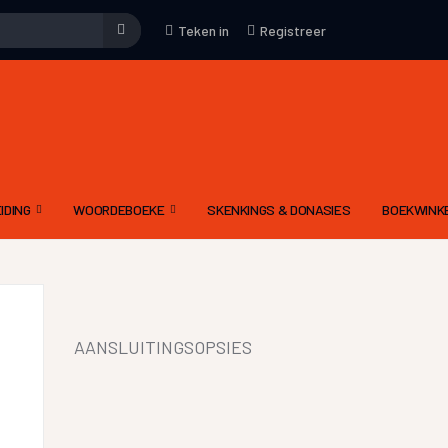
Teken in
Registreer
IDING
WOORDEBOEKE
SKENKINGS & DONASIES
BOEKWINK
EMENE WENKE
WOORDEBOEK – WAT
KUNS
DRIETALIGE IDOOM WOORDEBOEK PDF
YFKUNS
E-WOORDEBOEKE
AANSLUITINGSOPSIES
IES
LGIDSE
LETTERKUNDIGE TERME WOORDEBOEK
 MODERATOR SE EVALUERINGSKRITERIA
DIGNET WOORDEBOEK
IEWE AAN CELESTE
YNE OM ‘N RADIODRAMA OF -VERHAAL TE