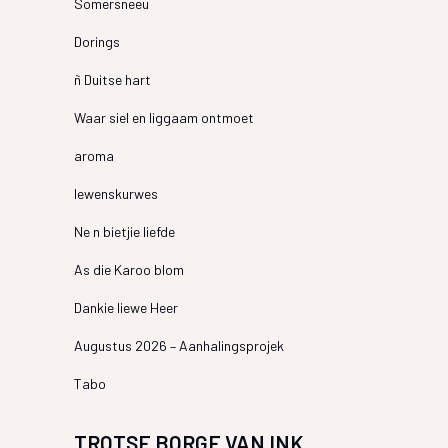
Somersneeu
Dorings
ñ Duitse hart
Waar siel en liggaam ontmoet
aroma
lewenskurwes
Ne n bietjie liefde
As die Karoo blom
Dankie liewe Heer
Augustus 2026 – Aanhalingsprojek
Tabo
TROTSE BORGE VAN INK