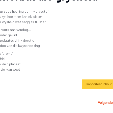
SKR
26 OKTOBER 2019 4DE GALA AAND
FAK – ELEKTRONIESE
KITAARDRUKKE
IDIO
up soos heuning oor my grysstof
10 NOVEMBER 2018 – 3DE GALA AAND
 kyk hoe meer kan ek luister
VERGETE HELDE UIT DI
‘N 
n Wysheid wat saggies fluister
4 NOVEMBER 2017 – 2DE GALA-AAND
VRYSTAATSTORIES DE
PLA
ts nuuts aan vandag…
22 OKTOBER 2016 – 1STE GALA AAND
ASWEGEN
ander geluid…
KINDERLIEDJIES
gedagtes drink dorstig
adu’s van die kwynende dag
KINDERRYMPIES – VIN
s ‘drome’
fde’
‘n klein planeet
 siel van weet
Rapporteer inhoud
Volgende