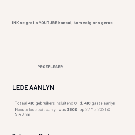
INK se gratis YOUTUBE kanaal, kom volg ons gerus
PROEFLESER
LEDE AANLYN
Totaal
410
gebruikers insluitend
0
lid,
410
gaste aanlyn
Meeste lede ooit aanlyn was
3800
, op 27 Mei 2021 @
9:40 nm