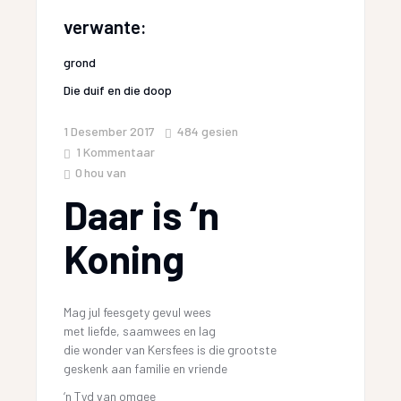
verwante:
grond
Die duif en die doop
1 Desember 2017
484
gesien
1 Kommentaar
0
hou van
Daar is ‘n
Koning
Mag jul feesgety gevul wees
met liefde, saamwees en lag
die wonder van Kersfees is die grootste
geskenk aan familie en vriende
‘n Tyd van omgee