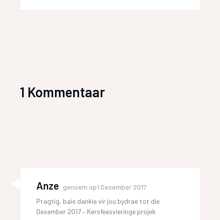
1 Kommentaar
Anze
genoem op
1 Desember 2017
Pragtig, baie dankie vir jou bydrae tot die
Desember 2017 – Kersfeesvieringe projek