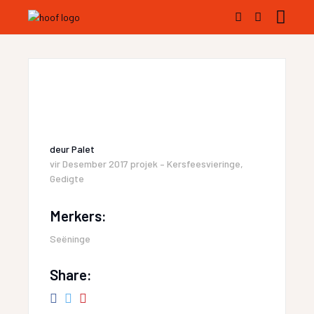
deur
Palet
vir
Desember 2017 projek – Kersfeesvieringe
,
Gedigte
Merkers:
Seëninge
Share: