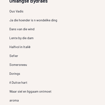
Onlangse Bydraes
Quo Vadis
Ja die hoender is n wondelike ding
Dans van die wind
Lente by die dam
Halfvol in Italië
Sefier
Somersneeu
Dorings
ñ Duitse hart
Waar siel en liggaam ontmoet
aroma