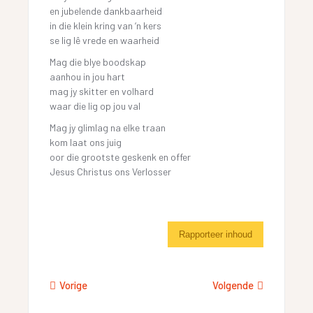
en jubelende dankbaarheid
in die klein kring van ‘n kers
se lig lê vrede en waarheid
Mag die blye boodskap
aanhou in jou hart
mag jy skitter en volhard
waar die lig op jou val
Mag jy glimlag na elke traan
kom laat ons juig
oor die grootste geskenk en offer
Jesus Christus ons Verlosser
Rapporteer inhoud
Vorige
Volgende