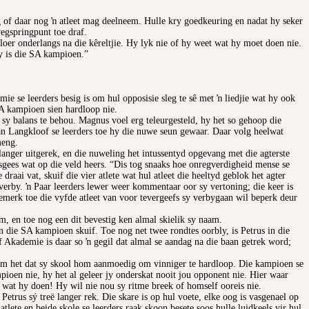
 of daar nog ŉ atleet mag deelneem. Hulle kry goedkeuring en nadat hy seker
egspringpunt toe draf.
oer onderlangs na die kêreltjie. Hy lyk nie of hy weet wat hy moet doen nie.
hy is die SA kampioen.”
e se leerders besig is om hul opposisie sleg te sê met ŉ liedjie wat hy ook
 SA kampioen sien hardloop nie.
sy balans te behou. Magnus voel erg teleurgesteld, hy het so gehoop die
van Langkloof se leerders toe hy die nuwe seun gewaar. Daar volg heelwat
meng.
langer uitgerek, en die nuweling het intussentyd opgevang met die agterste
sgees wat op die veld heers. “Dis tog snaaks hoe onregverdigheid mense se
raai vat, skuif die vier atlete wat hul atleet die heeltyd geblok het agter
 verby. ŉ Paar leerders lewer weer kommentaar oor sy vertoning; die keer is
pgemerk toe die vyfde atleet van voor tevergeefs sy verbygaan wil beperk deur
m, en toe nog een dit bevestig ken almal skielik sy naam.
n die SA kampioen skuif. Toe nog net twee rondtes oorbly, is Petrus in die
f Akademie is daar so ŉ gegil dat almal se aandag na die baan getrek word;
om het dat sy skool hom aanmoedig om vinniger te hardloop. Die kampioen se
pioen nie, hy het al geleer jy onderskat nooit jou opponent nie. Hier waar
 wat hy doen! Hy wil nie nou sy ritme breek of homself ooreis nie.
Petrus sý treë langer rek. Die skare is op hul voete, elke oog is vasgenael op
tlete en beide skole se leerders raak skoon besete soos hulle luidkeels vir hul