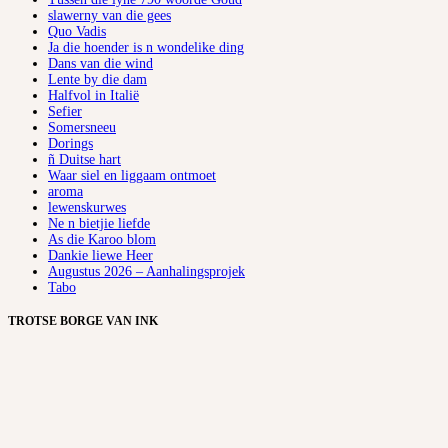
slawerny van die gees
Quo Vadis
Ja die hoender is n wondelike ding
Dans van die wind
Lente by die dam
Halfvol in Italië
Sefier
Somersneeu
Dorings
ñ Duitse hart
Waar siel en liggaam ontmoet
aroma
lewenskurwes
Ne n bietjie liefde
As die Karoo blom
Dankie liewe Heer
Augustus 2026 – Aanhalingsprojek
Tabo
TROTSE BORGE VAN INK