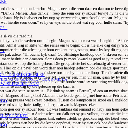
KKE
ord die seun kop onderstebo. Magnus neem die seun daar en dan om te bevestig
. “Dankie Meneer. Baie dankie!” roep die seun oor sy skouer terwyl hy na die w
e baan. Hy is kaalvoet en het nog sy verweerde groen skoolklere aan. Magnus l
 wat hierdie seun doen,” sê hy en wys na die atleet wat reg voor hulle staan, “
G? –
 sê vir die raad nie.
t is tyd vir die wedren om te begin. Magnus stap oor na waar Langkloof Akademi
til. Almal wag in stilte vir die resies om te begin; dit is nie elke dag dat jy ŉ
ummier deur die atleet agter hom eenkant toe gestamp, maar hy kry dit reg om 
.W
die pak atlete. “Hi ouens, kyk daar! Ou Stilstuipe hardloop ook.”, skreeu een 
 maar besluit dan daarteen. Soms doen jy meer kwaad as goed as jy te veel in
ar oor wat op die baan gebeur. Die groep atlete het stelselmatig al verder en 
in. Hier op die paviljoen word daar nou hardop gebrom oor die slegte sportman
vir ‘Stilstuipe’ begin raad skree oor hoe hy moet hardloop. Toe die atlete die d
G? – DRIEKIE GROBLER
 hul atleet het spoed in sy maer lyf. Een vir een, man vir man, gaan hy by hul
RING OP GEDIGTE – DEUR MILLA
 na die ander verby, maar eers in die vierde rondte word sy vordering werklik o
.W :SLEGS RIGLYNE]
almal se aandag by die gebeure op die baan is.
et wat die seun se naam is. “Ek dink sy naam is Petrus”, sê een ou meisie skaa
k vir Magnus of Langkloof Akademie se leerdergetalle groei hoe nader Petrus aa
ardie dag presies wat skreeu beteken. Tussen die kampioen se skool en Langkloo
UGO
le word stadig, baie stadig, kleiner, daarvan is Magnus seker.
hom gou oor sy skouer loer; dit was lanklaas dat iemand so naby aan hom gek
eter tussen hulle. ŉ Ander atleet sou dalk net sy pas volhou, maar nie dié kam
 ELIZE PARKER
as net effens versnel. Magnus knik onbewustelik sy goedkeuring; die kêrel weet
strek. Magnus sien hoe hy die krane oopdraai, maar hy sien ook hoe die kaalvoet 
UGO
ie kampioen weer oor sy skouer loer. Daar is nou net tien tree tussen die twee a