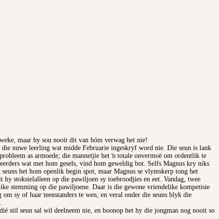
 weke, maar hy sou nooit dit van hóm verwag het nie!
 die nuwe leerling wat midde Februarie ingeskryf word nie. Die seun is lank
ter probleem as armoede; die mannetjie het ŉ totale onvermoë om ordentlik te
eerders wat met hom gesels, vind hom geweldig bot. Selfs Magnus kry niks
ek seuns het hom openlik begin spot, maar Magnus se vlymskerp tong het
t hy stoksielalleen op die pawiljoen sy toebroodjies en eet. Vandag, twee
elike stemming op die pawiljoene. Daar is die gewone vriendelike kompetisie
og om sy of haar teenstanders te wen, en veral onder die seuns blyk die
.
é stil seun sal wil deelneem nie, en boonop het hy die jongman nog nooit so