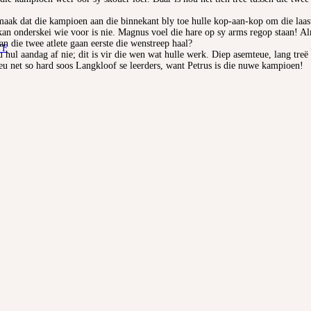
ak dat die kampioen aan die binnekant bly toe hulle kop-aan-kop om die laaste
an onderskei wie voor is nie. Magnus voel die hare op sy arms regop staan! Alm
an die twee atlete gaan eerste die wenstreep haal?
YF
u hul aandag af nie; dit is vir die wen wat hulle werk. Diep asemteue, lang tre
eu net so hard soos Langkloof se leerders, want Petrus is die nuwe kampioen!