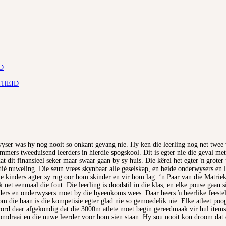
D
THEID
yser was hy nog nooit so onkant gevang nie. Hy ken die leerling nog net twee
ers tweeduisend leerders in hierdie spogskool. Dit is egter nie die geval met
i dat dit finansieel seker maar swaar gaan by sy huis. Die kêrel het egter ŉ gro
 nuweling. Die seun vrees skynbaar alle geselskap, en beide onderwysers en l
ie kinders agter sy rug oor hom skinder en vir hom lag. ‘n Paar van die Matri
et eenmaal die fout. Die leerling is doodstil in die klas, en elke pouse gaan si
eerders en onderwysers moet by die byeenkoms wees. Daar heers ŉ heerlike feest
n om die baan is die kompetisie egter glad nie so gemoedelik nie. Elke atleet po
 word daar afgekondig dat die 3000m atlete moet begin gereedmaak vir hul items
draai en die nuwe leerder voor hom sien staan. Hy sou nooit kon droom dat di