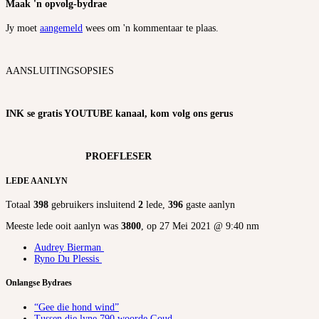
Maak 'n opvolg-bydrae
Jy moet
aangemeld
wees om 'n kommentaar te plaas.
AANSLUITINGSOPSIES
INK se gratis YOUTUBE kanaal, kom volg ons gerus
PROEFLESER
LEDE AANLYN
Totaal
398
gebruikers insluitend
2
lede,
396
gaste aanlyn
Meeste lede ooit aanlyn was
3800
, op 27 Mei 2021 @ 9:40 nm
Audrey Bierman
Ryno Du Plessis
Onlangse Bydraes
“Gee die hond wind”
Tussen die lyne 790 woorde Goud