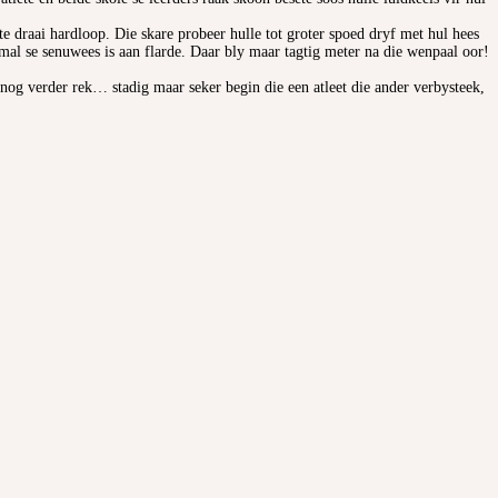
 draai hardloop. Die skare probeer hulle tot groter spoed dryf met hul hees
al se senuwees is aan flarde. Daar bly maar tagtig meter na die wenpaal oor!
ë nog verder rek… stadig maar seker begin die een atleet die ander verbysteek,