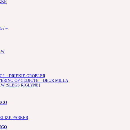
KKE
G? –
.W
G? – DRIEKIE GROBLER
RING OP GEDIGTE – DEUR MILLA
.W :SLEGS RIGLYNE]
UGO
 ELIZE PARKER
UGO