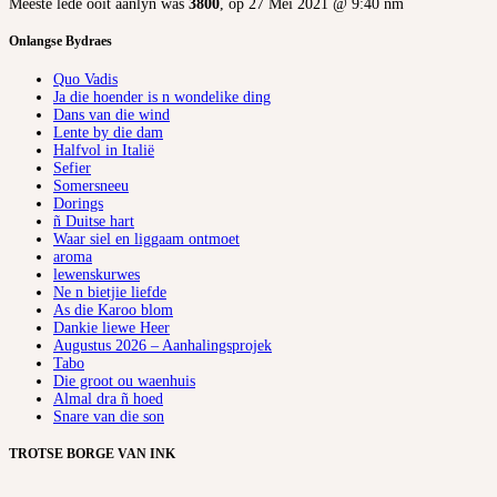
Meeste lede ooit aanlyn was
3800
, op 27 Mei 2021 @ 9:40 nm
Onlangse Bydraes
Quo Vadis
Ja die hoender is n wondelike ding
Dans van die wind
Lente by die dam
Halfvol in Italië
Sefier
Somersneeu
Dorings
ñ Duitse hart
Waar siel en liggaam ontmoet
aroma
lewenskurwes
Ne n bietjie liefde
As die Karoo blom
Dankie liewe Heer
Augustus 2026 – Aanhalingsprojek
Tabo
Die groot ou waenhuis
Almal dra ñ hoed
Snare van die son
TROTSE BORGE VAN INK