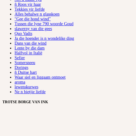
ñ Roos vir haar
Tekkies vir liefde
Alles behalwe n glasskoen
“Gee die hond wind”
Tussen die lyne 790 woorde Goud
slawerny van die gees
Quo Vadis
Ja die hoender is n wondelike ding
Dans van die wind
Lente by die dam
Halfvol in Italië
Sefier
Somersneeu
Dorings
ñ Duitse hart
Waar siel en liggaam ontmoet
aroma
lewenskurwes
Ne n bietjie liefde
TROTSE BORGE VAN INK