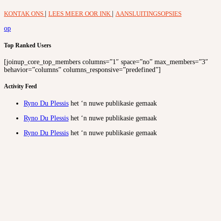
KONTAK ONS
|
LEES MEER OOR INK
|
AANSLUITINGSOPSIES
op
Top Ranked Users
[joinup_core_top_members columns=”1″ space=”no” max_members=”3″
behavior=”columns” columns_responsive=”predefined”]
Activity Feed
Ryno Du Plessis
het ‘n nuwe publikasie gemaak
Ryno Du Plessis
het ‘n nuwe publikasie gemaak
Ryno Du Plessis
het ‘n nuwe publikasie gemaak