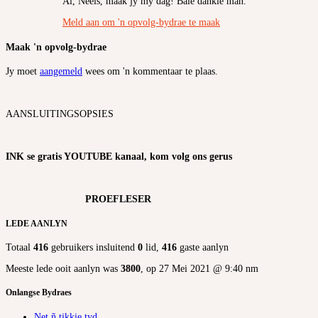
Ai, Neels, maak jy my dag! Baie dankie man.
Meld aan om 'n opvolg-bydrae te maak
Maak 'n opvolg-bydrae
Jy moet
aangemeld
wees om 'n kommentaar te plaas.
AANSLUITINGSOPSIES
INK se gratis YOUTUBE kanaal, kom volg ons gerus
PROEFLESER
LEDE AANLYN
Totaal
416
gebruikers insluitend
0
lid,
416
gaste aanlyn
Meeste lede ooit aanlyn was
3800
, op 27 Mei 2021 @ 9:40 nm
Onlangse Bydraes
Net ñ tikkie tyd