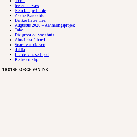
aroma
lewenskurwes
Ne n bietjie liefde
As die Karoo blom
Dankie liewe Heer
Augustus 2026 – Aanhalingsprojek
Tabo
Die groot ou waenhuis
Almal dra ñ hoed
Snare van die son
dahlia
Liefde kies self pad
Kettie en klip
TROTSE BORGE VAN INK