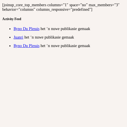
[joinup_core_top_members columns=”1″ space=”no” max_members=”3″
behavior=”columns” columns_responsive=”predefined”]
Activity Feed
Ryno Du Plessis
het ‘n nuwe publikasie gemaak
Juanri
het ‘n nuwe publikasie gemaak
Ryno Du Plessis
het ‘n nuwe publikasie gemaak