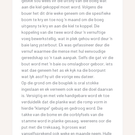
geskik sou wees vir die uitsny van die boeg wat
aan die kiel gekoppel moet word. Volgens die
bouer het dit drie weke geneem om die spesifieke
boom te kry en toe nog ‘n maand om die boeg
uitgesny te kry en aan die kiel te koppel. Die
koppeling van die twee word deur ‘n vernuftige
voeg bewerkstellig, wat in plek gehou word deur ‘n
baie lang ysterbout. Ek was gefassineer deur die
vernuf waarmee die mense met hul eenvoudige
gereedskap so ‘n taak aanpak. Selfs die gat vir die
bout word met ‘n baie ou omslagboor geboor, iets
wat dae geneem het as ek kyk na die boorpunt
wat lyk asof hy uit die vorige eeu dateer.
Op die grond om die bouplek is oral stokke
ingeslaan en ek verneem ook wat die doel daarvan
is. Versigtig en met vele handgebare word ek toe
verduidelik dat die planke wat die romp vorm in
hierdie “klampe” gebuig en gedroog word. Die
takke van die bome en die oorblyfsels van die
stamme word in planke gesaag, weereens oor die
put met die treksaag, ŉ proses wat
vanselfsprekend ook weke en maande neem. Hulle