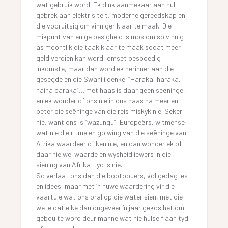
wat gebruik word. Ek dink aanmekaar aan hul
gebrek aan elektrisiteit, moderne gereedskap en
die vooruitsig om vinniger klaar te maak. Die
mikpunt van enige besigheid is mos om so vinnig
as moontlik die taak klaar te maak sodat meer
geld verdien kan word, omset bespoedig
inkomste, maar dan word ek herinner aan die
gesegde en die Swahili denke. “Haraka, haraka,
haina baraka”… met haas is daar geen seëninge,
en ek wonder of ons nie in ons haas na meer en
beter die seëninge van die reis miskyk nie. Seker
nie, want ons is “wazungu”, Europeërs, witmense
wat nie die ritme en golwing van die seëninge van
Afrika waardeer of ken nie, en dan wonder ek of
daar nie wel waarde en wysheid iewers in die
siening van Afrika-tyd is nie.
So verlaat ons dan die bootbouers, vol gedagtes
en idees, maar met ‘n nuwe waardering vir die
vaartuie wat ons oral op die water sien, met die
wete dat elke dau ongeveer ‘n jaar gekos het om
gebou te word deur manne wat nie hulself aan tyd