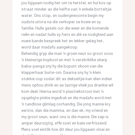
jou liggaam nodig het om te herstel, en hul kos op
straat minder as die helfte van ‘n enkele botteltjie
water. Ons stop, en oudergewoonte begin my
oudste uitvra na die verkoper se koeie en sy
familie. Hulle gesels oor die weer en die komende
reën en nadat hulle sy fiets en dié se nodigheid aan
nuwe bande bespreek het en lekker gelag het,
word daar madafu aangekoop.
Behendig gryp die man ‘n groen neut so groot soos
‘n kleinerige kopkool en met ‘n verskriklike skerp
baba-panga sny hy die bopunt skoon van die
klapperhaar buite-om. Daarna sny hy ‘n klein
stukkie oop sodat dit as dekseltjie kan dien indien
mens ophou drink en as lastige vlieë jou drankie wil
kom deel. Hierna word ‘n plastiekstrooi met ‘n
opgeligte pinkie ingedruk en die madafu word met
‘n tandlose glimlag oorhandig. Die jong manne kry
eerste, dan die mamma, en dan ek, my vriend en
my groot seun, want ons is die manne. Die sap is
amper deursigtig, effe soet en baie verfrissend.
Mens voel eintlik hoe dit deur jou liggaam vloei en