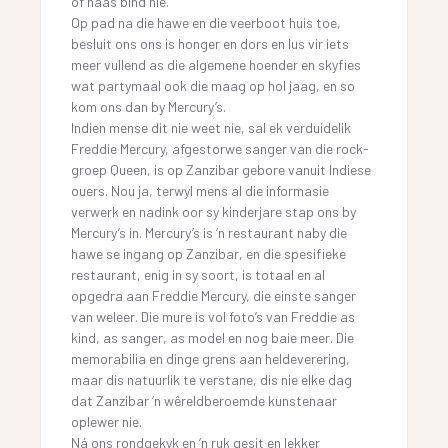
of haas bind nie.
Op pad na die hawe en die veerboot huis toe,
besluit ons ons is honger en dors en lus vir iets
meer vullend as die algemene hoender en skyfies
wat partymaal ook die maag op hol jaag, en so
kom ons dan by Mercury’s.
Indien mense dit nie weet nie, sal ek verduidelik
Freddie Mercury, afgestorwe sanger van die rock-
groep Queen, is op Zanzibar gebore vanuit Indiese
ouers. Nou ja, terwyl mens al die informasie
verwerk en nadink oor sy kinderjare stap ons by
Mercury’s in. Mercury’s is ‘n restaurant naby die
hawe se ingang op Zanzibar, en die spesifieke
restaurant, enig in sy soort, is totaal en al
opgedra aan Freddie Mercury, die einste sanger
van weleer. Die mure is vol foto’s van Freddie as
kind, as sanger, as model en nog baie meer. Die
memorabilia en dinge grens aan heldeverering,
maar dis natuurlik te verstane, dis nie elke dag
dat Zanzibar ‘n wêreldberoemde kunstenaar
oplewer nie.
Ná ons rondgekyk en ‘n ruk gesit en lekker