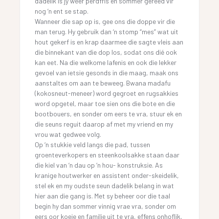
dadelik is jy weer perdfris en sommer gereed vir
nog ‘n ent se stap.
Wanneer die sap op is, gee ons die doppe vir die
man terug. Hy gebruik dan ‘n stomp “mes” wat uit
hout gekerf is en krap daarmee die sagte vleis aan
die binnekant van die dop los, sodat ons dié ook
kan eet. Na die welkome lafenis en ook die lekker
gevoel van ietsie gesonds in die maag, maak ons
aanstaltes om aan te beweeg. Bwana madafu
(kokosneut-meneer) word gegroet en rugsakkies
word opgetel, maar toe sien ons die bote en die
bootbouers, en sonder om eers te vra, stuur ek en
die seuns reguit daarop af met my vriend en my
vrou wat gedwee volg.
Op ‘n stukkie veld langs die pad, tussen
groenteverkopers en steenkoolsakke staan daar
die kiel van ‘n dau op ‘n hou- konstruksie. As
kranige houtwerker en assistent onder-skeidelik,
stel ek en my oudste seun dadelik belang in wat
hier aan die gang is. Met sy beheer oor die taal
begin hy dan sommer vinnig vrae vra, sonder om
eers oor koeie en familie uit te vra, effens onhoflik,