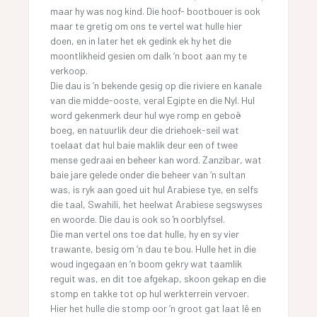
maar hy was nog kind. Die hoof- bootbouer is ook
maar te gretig om ons te vertel wat hulle hier
doen, en in later het ek gedink ek hy het die
moontlikheid gesien om dalk ‘n boot aan my te
verkoop.
Die dau is ‘n bekende gesig op die riviere en kanale
van die midde-ooste, veral Egipte en die Nyl. Hul
word gekenmerk deur hul wye romp en geboë
boeg, en natuurlik deur die driehoek-seil wat
toelaat dat hul baie maklik deur een of twee
mense gedraai en beheer kan word. Zanzibar, wat
baie jare gelede onder die beheer van ‘n sultan
was, is ryk aan goed uit hul Arabiese tye, en selfs
die taal, Swahili, het heelwat Arabiese segswyses
en woorde. Die dau is ook so ŉ oorblyfsel.
Die man vertel ons toe dat hulle, hy en sy vier
trawante, besig om ‘n dau te bou. Hulle het in die
woud ingegaan en ‘n boom gekry wat taamlik
reguit was, en dit toe afgekap, skoon gekap en die
stomp en takke tot op hul werkterrein vervoer.
Hier het hulle die stomp oor ‘n groot gat laat lê en