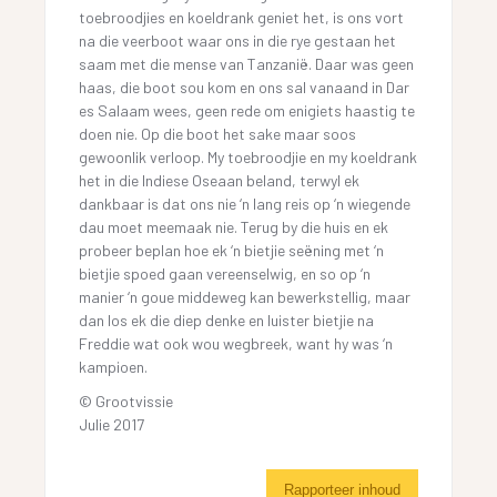
toebroodjies en koeldrank geniet het, is ons vort
na die veerboot waar ons in die rye gestaan het
saam met die mense van Tanzanië. Daar was geen
haas, die boot sou kom en ons sal vanaand in Dar
es Salaam wees, geen rede om enigiets haastig te
doen nie. Op die boot het sake maar soos
gewoonlik verloop. My toebroodjie en my koeldrank
het in die Indiese Oseaan beland, terwyl ek
dankbaar is dat ons nie ‘n lang reis op ‘n wiegende
dau moet meemaak nie. Terug by die huis en ek
probeer beplan hoe ek ‘n bietjie seëning met ‘n
bietjie spoed gaan vereenselwig, en so op ‘n
manier ‘n goue middeweg kan bewerkstellig, maar
dan los ek die diep denke en luister bietjie na
Freddie wat ook wou wegbreek, want hy was ‘n
kampioen.
© Grootvissie
Julie 2017
Rapporteer inhoud