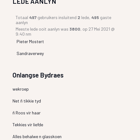
LEDE AANLYN
Totaal
497
gebruikers insluitend
2
lede,
495
gaste
aanlyn
Meeste lede ooit aanlyn was
3800
, op 27 Mei 2021 @
9:40 nm
Pieter Mostert
Sandraverwey
Onlangse Bydraes
wekroep
Net ñ tikkie tyd
ñ Roos vir haar
Tekkies vir liefde
Alles behalwe n glasskoen