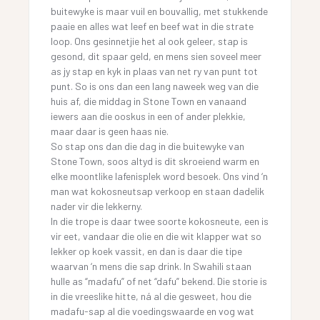
buitewyke is maar vuil en bouvallig, met stukkende
paaie en alles wat leef en beef wat in die strate
loop. Ons gesinnetjie het al ook geleer, stap is
gesond, dit spaar geld, en mens sien soveel meer
as jy stap en kyk in plaas van net ry van punt tot
punt. So is ons dan een lang naweek weg van die
huis af, die middag in Stone Town en vanaand
iewers aan die ooskus in een of ander plekkie,
maar daar is geen haas nie.
So stap ons dan die dag in die buitewyke van
Stone Town, soos altyd is dit skroeiend warm en
elke moontlike lafenisplek word besoek. Ons vind ‘n
man wat kokosneutsap verkoop en staan dadelik
nader vir die lekkerny.
In die trope is daar twee soorte kokosneute, een is
vir eet, vandaar die olie en die wit klapper wat so
lekker op koek vassit, en dan is daar die tipe
waarvan ‘n mens die sap drink. In Swahili staan
hulle as “madafu” of net “dafu” bekend. Die storie is
in die vreeslike hitte, ná al die gesweet, hou die
madafu-sap al die voedingswaarde en vog wat