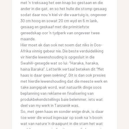
met ‘n treksaag het een knap bo gestaan en die
ander in die gat, en so het hulle die stomp gesaag
sodat daar nou ‘n kiel vir die vaartuig is, ongeveer
30 cm hoog en sowat 20 cm wyd en 6 m lank,
gesaag en geskaaf met die primitiefste
gereedskap oor ‘n tydperk van ongeveer twee
maande.
Hier moet ek dan ook net noem dat niks in Oos-
Afrika vinnig gebeur nie. Die beste verduideliking
vir hierdie lewenshouding is opgesluit in die
Swahili-gesegde wat so lui: “Haraka, haraka,
haina Baraka”. Letterlik vertaal beteken dit “Met
haas is daar geen seëning”. Dit is dan ook presies
met hierdie lewenshouding dat die meeste werk en
take aangepak word, wat natuurlik dinge soos
beplanning van reklame en finalisering van
produkbekendstellings baie belemmer, iets wat
deel van my werk in Tanzanië was.
So, met geen haas en sonder enige druk, is daar
toe weer die woud ingevaar op soek na ‘n boom
wat van nature ‘n draaipunt in die stam het wat