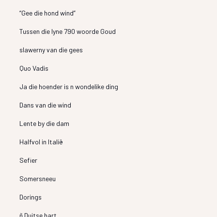
“Gee die hond wind”
Tussen die lyne 790 woorde Goud
slawerny van die gees
Quo Vadis
Ja die hoender is n wondelike ding
Dans van die wind
Lente by die dam
Halfvol in Italië
Sefier
Somersneeu
Dorings
ñ Duitse hart