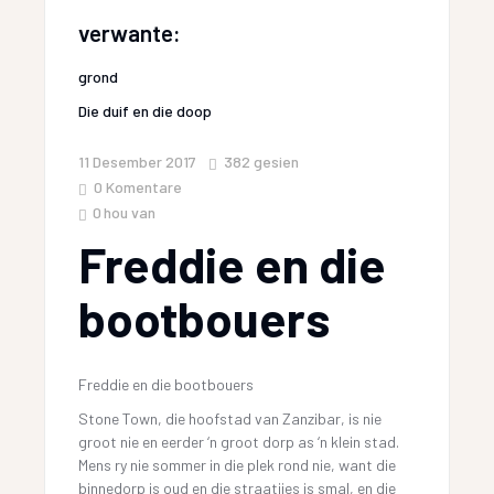
verwante:
grond
Die duif en die doop
11 Desember 2017
382
gesien
0 Komentare
0
hou van
Freddie en die
bootbouers
Freddie en die bootbouers
Stone Town, die hoofstad van Zanzibar, is nie
groot nie en eerder ‘n groot dorp as ‘n klein stad.
Mens ry nie sommer in die plek rond nie, want die
binnedorp is oud en die straatjies is smal, en die