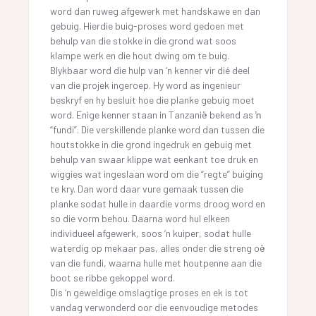
word dan ruweg afgewerk met handskawe en dan
gebuig. Hierdie buig-proses word gedoen met
behulp van die stokke in die grond wat soos
klampe werk en die hout dwing om te buig.
Blykbaar word die hulp van ‘n kenner vir dié deel
van die projek ingeroep. Hy word as ingenieur
beskryf en hy besluit hoe die planke gebuig moet
word. Enige kenner staan in Tanzanië bekend as ŉ
“fundi”. Die verskillende planke word dan tussen die
houtstokke in die grond ingedruk en gebuig met
behulp van swaar klippe wat eenkant toe druk en
wiggies wat ingeslaan word om die “regte” buiging
te kry. Dan word daar vure gemaak tussen die
planke sodat hulle in daardie vorms droog word en
so die vorm behou. Daarna word hul elkeen
individueel afgewerk, soos ‘n kuiper, sodat hulle
waterdig op mekaar pas, alles onder die streng oë
van die fundi, waarna hulle met houtpenne aan die
boot se ribbe gekoppel word.
Dis ‘n geweldige omslagtige proses en ek is tot
vandag verwonderd oor die eenvoudige metodes