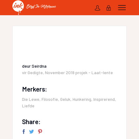
deur
Seirdna
vir
Gedigte
,
November 2019 projek - Laat-lente
Merkers:
Die Lewe
,
Filosofie
,
Geluk
,
Hunkering
,
Inspirerend
,
Liefde
Share: