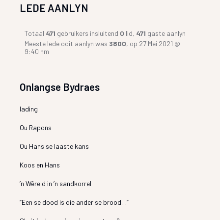
LEDE AANLYN
Totaal
471
gebruikers insluitend
0
lid,
471
gaste aanlyn
Meeste lede ooit aanlyn was
3800
, op 27 Mei 2021 @
9:40 nm
Onlangse Bydraes
lading
Ou Rapons
Ou Hans se laaste kans
Koos en Hans
’n Wêreld in ’n sandkorrel
“Een se dood is die ander se brood…”