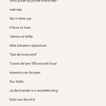
Skuit jy dan op jou eie voorstoep?
wekroep
Net ñ tikkie tyd
ñ Roos vir haar
Tekkies vir liefde
Alles behalwe n glasskoen
“Gee die hond wind”
Tussen die lyne 790 woorde Goud
slawerny van die gees
Quo Vadis
Ja die hoender is n wondelike ding
Dans van die wind