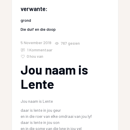
verwante:
grond
Die duif en die doop
5 November 2019
767
gesien
1 Kommentaar
0
hou van
Jou naam is
Lente
Jou naam is Lente
daar is lente in jou geur
en in die roer van elke omdraai van jou lyf
daar is lente in jou son
en in die some van die lyne in jou vel