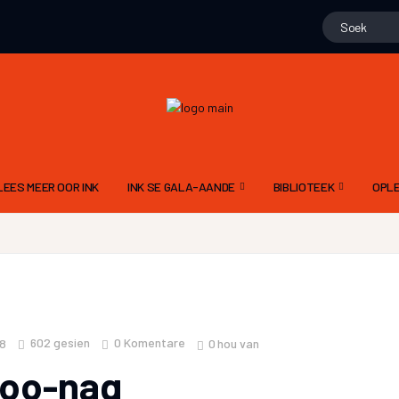
LEES MEER OOR INK
INK SE GALA-AANDE
BIBLIOTEEK
OPLE
15 NOVEMBER 2025 – 10DE GALA
GEDIGTE
ALG
N
9 NOV 2024 – 9DE GALA AAND
PROJEK WENNERS
DIG
11 NOVEMBER 2023 – 8STE GALA AAND
LIEGSTORIES
SKR
12 NOVEMBER 2022 – 7DE GALA AAND
OOM PINE SE JAGSTOR
TAA
602
gesien
0 Komentare
0
hou van
18
13 NOVEMBER 2021 6DE GALA AAND
FLIPVIS SE VERHALE
INK
oo-nag
21 NOVEMBER 2020 – 5DE GALA AAND
GERT ROSSOUW SE BR
RIGL