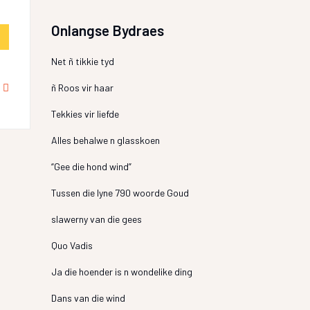
Onlangse Bydraes
Net ñ tikkie tyd
ñ Roos vir haar
Tekkies vir liefde
Alles behalwe n glasskoen
“Gee die hond wind”
Tussen die lyne 790 woorde Goud
slawerny van die gees
Quo Vadis
Ja die hoender is n wondelike ding
Dans van die wind