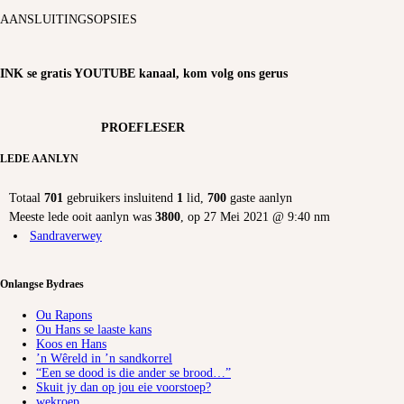
AANSLUITINGSOPSIES
INK se gratis YOUTUBE kanaal, kom volg ons gerus
PROEFLESER
LEDE AANLYN
Totaal
701
gebruikers insluitend
1
lid,
700
gaste aanlyn
Meeste lede ooit aanlyn was
3800
, op 27 Mei 2021 @ 9:40 nm
Sandraverwey
Onlangse Bydraes
Ou Rapons
Ou Hans se laaste kans
Koos en Hans
’n Wêreld in ’n sandkorrel
“Een se dood is die ander se brood…”
Skuit jy dan op jou eie voorstoep?
wekroep