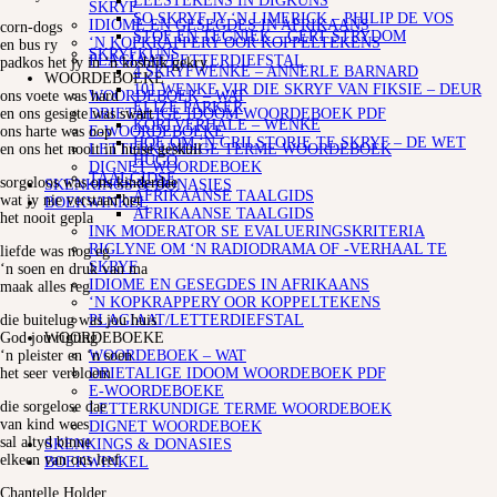
LEESTEKENS IN DIGKUNS
SKRYF
SO SKRYF JY ‘N LIMERICK – PHILIP DE VOS
IDIOME EN GESEGDES IN AFRIKAANS
corn-dogs
STOF EN TEGNIEK – GERT STRYDOM
‘N KOPKRAPPERY OOR KOPPELTEKENS
en bus ry
SKRYFKUNS
PLAGIAAT/LETTERDIEFSTAL
padkos het jy in ‘n kosblik gekry
4 SKRYFWENKE – ANNERLE BARNARD
WOORDEBOEKE
101 WENKE VIR DIE SKRYF VAN FIKSIE – DEUR
WOORDEBOEK – WAT
ons voete was hard
ELIZE PARKER
DRIETALIGE IDOOM WOORDEBOEK PDF
en ons gesigte was swart
KORTVERHALE – WENKE
E-WOORDEBOEKE
ons harte was oop
HOE OM ‘N GRILSTORIE TE SKRYF – DE WET
LETTERKUNDIGE TERME WOORDEBOEK
en ons het nooit in huise geskuil
HUGO
DIGNET WOORDEBOEK
TAALGIDSE
sorgeloos was ons kinderdae
SKENKINGS & DONASIES
AFRIKAANSE TAALGIDS
wat jy nie verstaan het
BOEKWINKEL
AFRIKAANSE TAALGIDS
het nooit gepla
INK MODERATOR SE EVALUERINGSKRITERIA
RIGLYNE OM ‘N RADIODRAMA OF -VERHAAL TE
liefde was nog eg
SKRYF
‘n soen en druk van ma
IDIOME EN GESEGDES IN AFRIKAANS
maak alles reg
‘N KOPKRAPPERY OOR KOPPELTEKENS
PLAGIAAT/LETTERDIEFSTAL
die buitelug was jou huis
WOORDEBOEKE
God jou rigting
WOORDEBOEK – WAT
‘n pleister en ‘n soen
DRIETALIGE IDOOM WOORDEBOEK PDF
het seer verbloem
E-WOORDEBOEKE
die sorgelose dae
LETTERKUNDIGE TERME WOORDEBOEK
van kind wees
DIGNET WOORDEBOEK
sal altyd binne
SKENKINGS & DONASIES
elkeen van ons leef.
BOEKWINKEL
Chantelle Holder