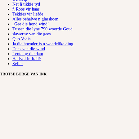
Net ñ tikkie tyd
ñ Roos vir haar
Tekkies vir liefde
Alles behalwe n glasskoen
“Gee die hond wind”
Tussen die lyne 790 woorde Goud
slawerny van die gees
Quo Vadis
Ja die hoender is n wondelike ding
Dans van die wind
Lente by die dam
Halfvol in Italië
Sefier
TROTSE BORGE VAN INK