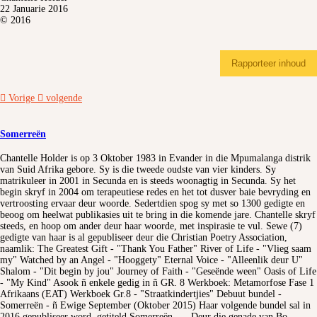
22 Januarie 2016
© 2016
Rapporteer inhoud
Vorige
volgende
Somerreën
Chantelle Holder is op 3 Oktober 1983 in Evander in die Mpumalanga distrik
van Suid Afrika gebore. Sy is die tweede oudste van vier kinders. Sy
matrikuleer in 2001 in Secunda en is steeds woonagtig in Secunda. Sy het
begin skryf in 2004 om terapeutiese redes en het tot dusver baie bevryding en
vertroosting ervaar deur woorde. Sedertdien spog sy met so 1300 gedigte en
beoog om heelwat publikasies uit te bring in die komende jare. Chantelle skryf
steeds, en hoop om ander deur haar woorde, met inspirasie te vul. Sewe (7)
gedigte van haar is al gepubliseer deur die Christian Poetry Association,
naamlik: The Greatest Gift - "Thank You Father" River of Life - "Vlieg saam
my" Watched by an Angel - "Hooggety" Eternal Voice - "Alleenlik deur U"
Shalom - "Dit begin by jou" Journey of Faith - "Geseënde ween" Oasis of Life
- "My Kind" Asook ñ enkele gedig in ñ GR. 8 Werkboek: Metamorfose Fase 1
Afrikaans (EAT) Werkboek Gr.8 - "Straatkindertjies" Debuut bundel -
Somerreën - ñ Ewige September (Oktober 2015) Haar volgende bundel sal in
2016 gepubliseer word, getiteld Somerreën …. Deur die genade van Bo….