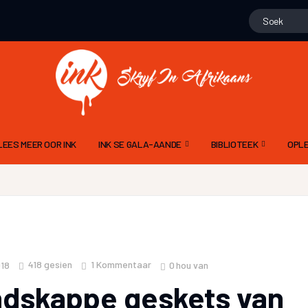
LEES MEER OOR INK
INK SE GALA-AANDE
BIBLIOTEEK
OPLE
15 NOVEMBER 2025 – 10DE GALA
GEDIGTE
ALG
N
9 NOV 2024 – 9DE GALA AAND
PROJEK WENNERS
DIG
11 NOVEMBER 2023 – 8STE GALA AAND
LIEGSTORIES
SKR
12 NOVEMBER 2022 – 7DE GALA AAND
OOM PINE SE JAGSTOR
TAA
418
gesien
1 Kommentaar
0
hou van
018
13 NOVEMBER 2021 6DE GALA AAND
FLIPVIS SE VERHALE
INK
dskappe geskets van
21 NOVEMBER 2020 – 5DE GALA AAND
GERT ROSSOUW SE BR
RIGL