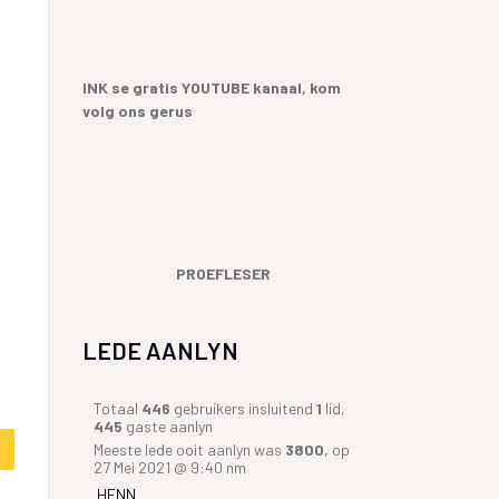
YF
 SANGBUNDEL EN
ME EN GESEGDES IN AFRIKAANS
E GESKIEDENIS
KOPKRAPPERY OOR KOPPELTEKENS
INK se gratis YOUTUBE kanaal, kom
volg ons gerus
UR HENNING VAN
GIAAT/LETTERDIEFSTAL
GERVERSIES
PROEFLESER
LEDE AANLYN
Totaal
446
gebruikers insluitend
1
lid,
445
gaste aanlyn
Meeste lede ooit aanlyn was
3800
, op
27 Mei 2021 @ 9:40 nm
HENN