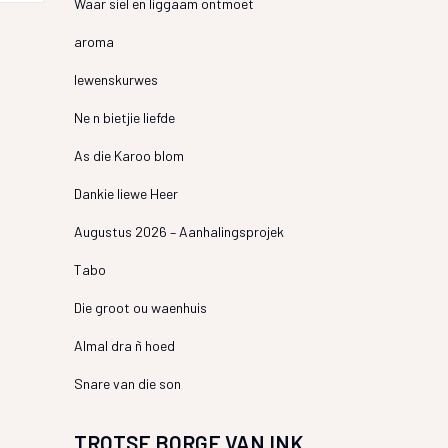
Waar siel en liggaam ontmoet
aroma
lewenskurwes
Ne n bietjie liefde
As die Karoo blom
Dankie liewe Heer
Augustus 2026 – Aanhalingsprojek
Tabo
Die groot ou waenhuis
Almal dra ñ hoed
Snare van die son
TROTSE BORGE VAN INK