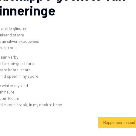
SKR
inneringe
26 OKTOBER 2019 4DE GALA AAND
FAK – ELEKTRONIESE
KITAARDRUKKE
IDIO
10 NOVEMBER 2018 – 3DE GALA AAND
VERGETE HELDE UIT DI
‘N 
4 NOVEMBER 2017 – 2DE GALA-AAND
e aarde glinster
VRYSTAATSTORIES DE
PLA
uisend sterre
22 OKTOBER 2016 – 1STE GALA AAND
ASWEGEN
aan silwer skaduwees
eu strooi
KINDERLIEDJIES
gaan verby
KINDERRYMPIES – VIN
 die rooi-geel blare
oete knars-knars
wind speel in my spore
 winter my vind
 mineure
oom kleure
 die koue kraak, in my naakte bene
Rapporteer inhoud