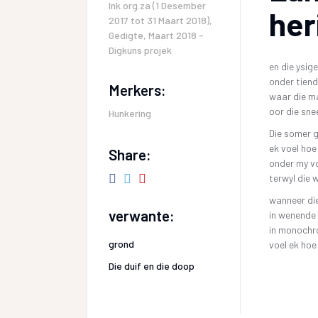
Ink.org.za (1 Desember
her
2017 tot 31 Maart 2018)
,
Gedigte
,
Maart 2018 -
Digkuns projek
en die ysig
onder tiend
Merkers:
waar die m
oor die sne
Hunkering
Die somer 
ek voel hoe
Share:
onder my v
terwyl die 
wanneer die
verwante:
in wenende
in monochr
grond
voel ek hoe
Die duif en die doop