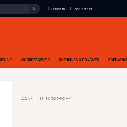
Teken in
Registreer
IDING
WOORDEBOEKE
SKENKINGS & DONASIES
BOEKWINK
EMENE WENKE
WOORDEBOEK – WAT
KUNS
DRIETALIGE IDOOM WOORDEBOEK PDF
YFKUNS
E-WOORDEBOEKE
AANSLUITINGSOPSIES
IES
LGIDSE
LETTERKUNDIGE TERME WOORDEBOEK
 MODERATOR SE EVALUERINGSKRITERIA
DIGNET WOORDEBOEK
IEWE AAN CELESTE
YNE OM ‘N RADIODRAMA OF -VERHAAL TE