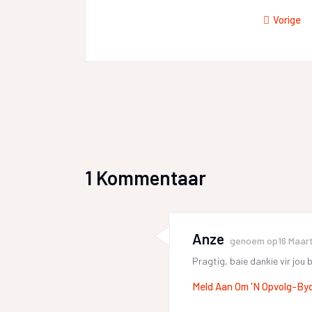
Vorige
1 Kommentaar
Anze
genoem op
16 Maar
Pragtig, baie dankie vir jou
Meld Aan Om 'n Opvolg-By