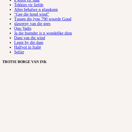
ñ Roos vir haar
Tekkies vir liefde
Alles behalwe n glasskoen
“Gee die hond wind”
Tussen die lyne 790 woorde Goud
slawerny van die gees
Quo Vadis
Ja die hoender is n wondelike ding
Dans van die wind
Lente by die dam
Halfvol in Italië
Sefier
TROTSE BORGE VAN INK