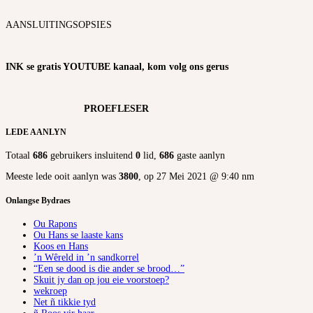
AANSLUITINGSOPSIES
INK se gratis YOUTUBE kanaal, kom volg ons gerus
PROEFLESER
LEDE AANLYN
Totaal
686
gebruikers insluitend
0
lid,
686
gaste aanlyn
Meeste lede ooit aanlyn was
3800
, op 27 Mei 2021 @ 9:40 nm
Onlangse Bydraes
Ou Rapons
Ou Hans se laaste kans
Koos en Hans
’n Wêreld in ’n sandkorrel
“Een se dood is die ander se brood…”
Skuit jy dan op jou eie voorstoep?
wekroep
Net ñ tikkie tyd