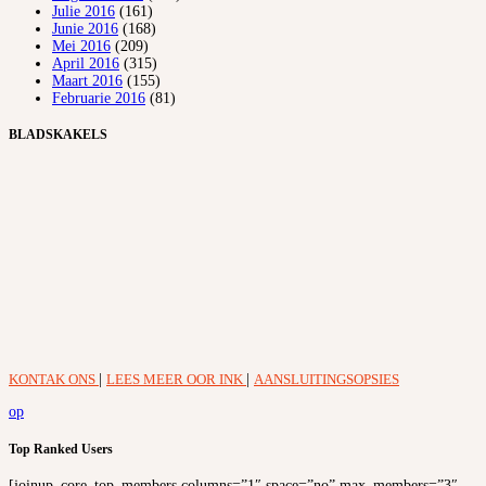
Julie 2016
(161)
Junie 2016
(168)
Mei 2016
(209)
April 2016
(315)
Maart 2016
(155)
Februarie 2016
(81)
BLADSKAKELS
KONTAK ONS
|
LEES MEER OOR INK
|
AANSLUITINGSOPSIES
op
Top Ranked Users
[joinup_core_top_members columns=”1″ space=”no” max_members=”3″