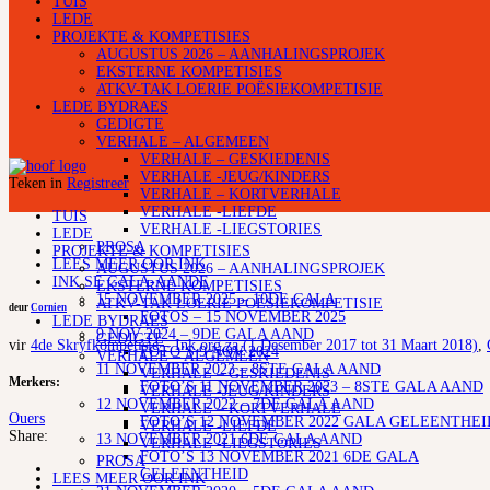
TUIS
LEDE
PROJEKTE & KOMPETISIES
AUGUSTUS 2026 – AANHALINGSPROJEK
EKSTERNE KOMPETISIES
ATKV-TAK LOERIE POËSIEKOMPETISIE
LEDE BYDRAES
GEDIGTE
VERHALE – ALGEMEEN
VERHALE – GESKIEDENIS
VERHALE -JEUG/KINDERS
Teken in
Registreer
VERHALE – KORTVERHALE
VERHALE -LIEFDE
TUIS
VERHALE -LIEGSTORIES
LEDE
PROSA
PROJEKTE & KOMPETISIES
LEES MEER OOR INK
AUGUSTUS 2026 – AANHALINGSPROJEK
INK SE GALA-AANDE
EKSTERNE KOMPETISIES
15 NOVEMBER 2025 – 10DE GALA
ATKV-TAK LOERIE POËSIEKOMPETISIE
deur
Cornien
FOTOS – 15 NOVEMBER 2025
LEDE BYDRAES
9 NOV 2024 – 9DE GALA AAND
GEDIGTE
vir
4de Skryfkompetisie – Ink.org.za (1 Desember 2017 tot 31 Maart 2018)
,
FOTO’S 9 NOV 2024
VERHALE – ALGEMEEN
11 NOVEMBER 2023 – 8STE GALA AAND
VERHALE – GESKIEDENIS
Merkers:
FOTO’S 11 NOVEMBER 2023 – 8STE GALA AAND
VERHALE -JEUG/KINDERS
12 NOVEMBER 2022 – 7DE GALA AAND
VERHALE – KORTVERHALE
Ouers
FOTO’S 12 NOVEMBER 2022 GALA GELEENTHEI
VERHALE -LIEFDE
Share:
13 NOVEMBER 2021 6DE GALA AAND
VERHALE -LIEGSTORIES
FOTO’S 13 NOVEMBER 2021 6DE GALA
PROSA
GELEENTHEID
LEES MEER OOR INK