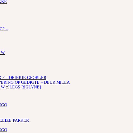
KKE
G? –
.W
G? – DRIEKIE GROBLER
RING OP GEDIGTE – DEUR MILLA
.W :SLEGS RIGLYNE]
UGO
 ELIZE PARKER
UGO