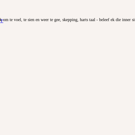
k om te voel, te sien en weer te gee, skepping, harts taal - beleef ek die inner
YF