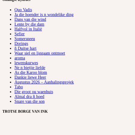
Quo Vadis
Ja die hoender is n wondelike ding
Dans van die wind
Lente by die dam
Halfvol in Italië
Sefier
Somersneeu
Dorings
ñ Duitse hart
Waar siel en liggaam ontmoet
aroma
lewenskurwes
Ne n bietjie liefde
As die Karoo blom
Dankie liewe Heer
Augustus 2026 – Aanhalingsprojek
Tabo
Die groot ou waenhuis
Almal dra ñ hoed
Snare van die son
TROTSE BORGE VAN INK