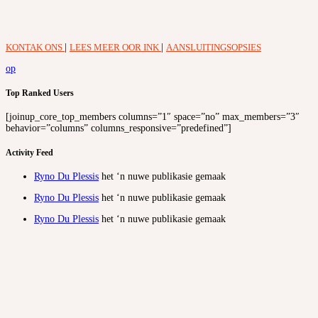
KONTAK ONS
|
LEES MEER OOR INK
|
AANSLUITINGSOPSIES
op
Top Ranked Users
[joinup_core_top_members columns=”1″ space=”no” max_members=”3″
behavior=”columns” columns_responsive=”predefined”]
Activity Feed
Ryno Du Plessis
het ‘n nuwe publikasie gemaak
Ryno Du Plessis
het ‘n nuwe publikasie gemaak
Ryno Du Plessis
het ‘n nuwe publikasie gemaak