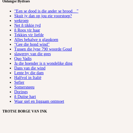
Onlangse Bydraes
“Een se dood is die ander se brood…”
Skuit jy dan op jou eie voorstoep?
wekroep
Net ñ tikkie tyd
ñ Roos vir haar
Tekkies vir liefde
Alles behalwe n glasskoen
“Gee die hond wind”
Tussen die lyne 790 woorde Goud
slawerny van die gees
Quo Vadis
Ja die hoender is n wondelike ding
Dans van die wind
Lente by die dam
Halfvol in Italië
Sefier
Somersneeu
Dorings
ñ Duitse hart
Waar siel en liggaam ontmoet
TROTSE BORGE VAN INK