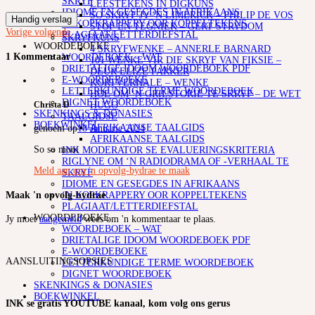
SKRYF
LEESTEKENS IN DIGKUNS
IDIOME EN GESEGDES IN AFRIKAANS
SO SKRYF JY ‘N LIMERICK – PHILIP DE VOS
Handig verslag
‘N KOPKRAPPERY OOR KOPPELTEKENS
STOF EN TEGNIEK – GERT STRYDOM
Vorige
volgende
PLAGIAAT/LETTERDIEFSTAL
SKRYFKUNS
WOORDEBOEKE
4 SKRYFWENKE – ANNERLE BARNARD
1 Kommentaar
WOORDEBOEK – WAT
101 WENKE VIR DIE SKRYF VAN FIKSIE –
DRIETALIGE IDOOM WOORDEBOEK PDF
DEUR ELIZE PARKER
E-WOORDEBOEKE
KORTVERHALE – WENKE
LETTERKUNDIGE TERME WOORDEBOEK
HOE OM ‘N GRILSTORIE TE SKRYF – DE WET
DIGNET WOORDEBOEK
HUGO
Christa D
SKENKINGS & DONASIES
TAALGIDSE
BOEKWINKEL
AFRIKAANSE TAALGIDS
genoem op
18 Januarie 2024
AFRIKAANSE TAALGIDS
So so mooi
INK MODERATOR SE EVALUERINGSKRITERIA
RIGLYNE OM ‘N RADIODRAMA OF -VERHAAL TE
Meld aan om 'n opvolg-bydrae te maak
SKRYF
IDIOME EN GESEGDES IN AFRIKAANS
Maak 'n opvolg-bydrae
‘N KOPKRAPPERY OOR KOPPELTEKENS
PLAGIAAT/LETTERDIEFSTAL
WOORDEBOEKE
Jy moet
aangemeld
wees om 'n kommentaar te plaas.
WOORDEBOEK – WAT
DRIETALIGE IDOOM WOORDEBOEK PDF
E-WOORDEBOEKE
AANSLUITINGSOPSIES
LETTERKUNDIGE TERME WOORDEBOEK
DIGNET WOORDEBOEK
SKENKINGS & DONASIES
BOEKWINKEL
INK se gratis YOUTUBE kanaal, kom volg ons gerus