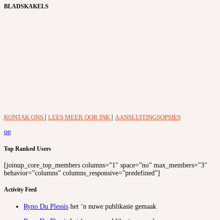
BLADSKAKELS
KONTAK ONS
|
LEES MEER OOR INK
|
AANSLUITINGSOPSIES
op
Top Ranked Users
[joinup_core_top_members columns=”1″ space=”no” max_members=”3″
behavior=”columns” columns_responsive=”predefined”]
Activity Feed
Ryno Du Plessis
het ‘n nuwe publikasie gemaak