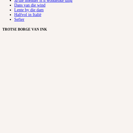
Ja die hoender is n wondelike ding
Dans van die wind
Lente by die dam
Halfvol in Italië
Sefier
TROTSE BORGE VAN INK