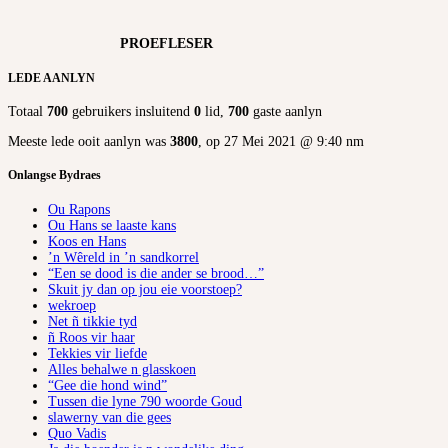
PROEFLESER
LEDE AANLYN
Totaal
700
gebruikers insluitend
0
lid,
700
gaste aanlyn
Meeste lede ooit aanlyn was
3800
, op 27 Mei 2021 @ 9:40 nm
Onlangse Bydraes
Ou Rapons
Ou Hans se laaste kans
Koos en Hans
’n Wêreld in ’n sandkorrel
“Een se dood is die ander se brood…”
Skuit jy dan op jou eie voorstoep?
wekroep
Net ñ tikkie tyd
ñ Roos vir haar
Tekkies vir liefde
Alles behalwe n glasskoen
“Gee die hond wind”
Tussen die lyne 790 woorde Goud
slawerny van die gees
Quo Vadis