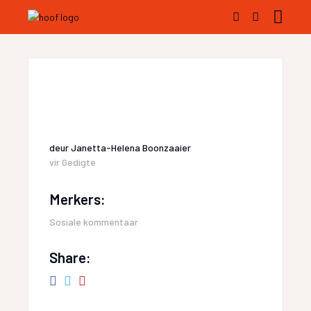
deur
Janetta-Helena Boonzaaier
vir
Gedigte
Merkers:
Sosiale kommentaar
Share: