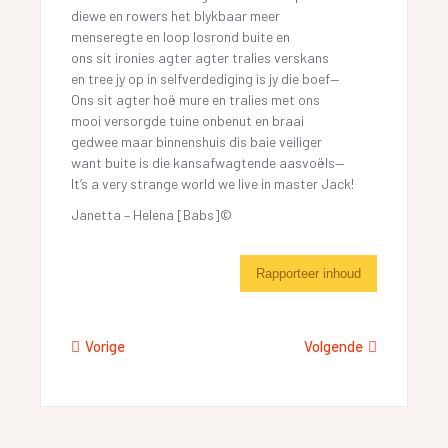
diewe en rowers het blykbaar meer
menseregte en loop losrond buite en
ons sit ironies agter agter tralies verskans
en tree jy op in selfverdediging is jy die boef—
Ons sit agter hoë mure en tralies met ons
mooi versorgde tuine onbenut en braai
gedwee maar binnenshuis dis baie veiliger
want buite is die kansafwagtende aasvoëls—
It’s a very strange world we live in master Jack!
Janetta – Helena [Babs]©
Rapporteer inhoud
Vorige
Volgende