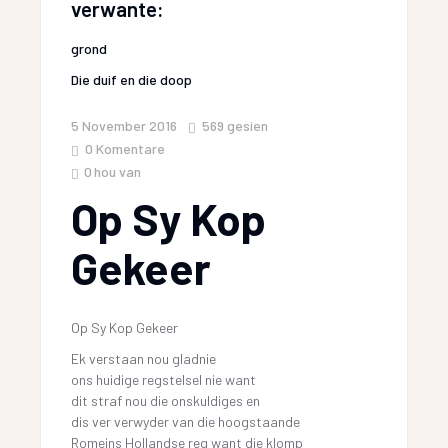
verwante:
grond
Die duif en die doop
5 November 2016
569
gesien
0 Komentare
0
hou van
Op Sy Kop
Gekeer
Op Sy Kop Gekeer
Ek verstaan nou gladnie
ons huidige regstelsel nie want
dit straf nou die onskuldiges en
dis ver verwyder van die hoogstaande
Romeins Hollandse reg want die klomp