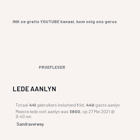
INK se gratis YOUTUBE kanaal, kom volg ons gerus
PROEFLESER
LEDE AANLYN
Totaal
441
gebruikers insluitend
1
lid,
440
gaste aanlyn
Meeste lede ooit aanlyn was
3800
, op 27 Mei 2021 @
9:40 nm
Sandraverwey