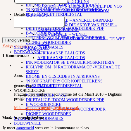
SKRYF
LEESTEKENS IN DIGKUNS
IDIOME EN GESEGDES IN AFRIKAANS
SO SKRYF JY ‘N LIMERICK – PHILIP DE VOS
‘N KOPKRAPPERY OOR KOPPELTEKENS
STOF EN TEGNIEK – GERT STRYDOM
PLAGIAAT/LETTERDIEFSTAL
Details:
*
SKRYFKUNS
WOORDEBOEKE
4 SKRYFWENKE – ANNERLE BARNARD
WOORDEBOEK – WAT
101 WENKE VIR DIE SKRYF VAN FIKSIE –
DRIETALIGE IDOOM WOORDEBOEK PDF
DEUR ELIZE PARKER
E-WOORDEBOEKE
KORTVERHALE – WENKE
LETTERKUNDIGE TERME WOORDEBOEK
HOE OM ‘N GRILSTORIE TE SKRYF – DE WET
Handig verslag
DIGNET WOORDEBOEK
HUGO
Vorige
volgende
SKENKINGS & DONASIES
TAALGIDSE
BOEKWINKEL
AFRIKAANSE TAALGIDS
1 Kommentaar
AFRIKAANSE TAALGIDS
INK MODERATOR SE EVALUERINGSKRITERIA
RIGLYNE OM ‘N RADIODRAMA OF -VERHAAL TE
SKRYF
Anze
IDIOME EN GESEGDES IN AFRIKAANS
‘N KOPKRAPPERY OOR KOPPELTEKENS
genoem op
12 Maart 2018
PLAGIAAT/LETTERDIEFSTAL
WOORDEBOEKE
Pragtig, baie dankie vir jou bydrae tot die Maart 2018 – Digkuns
WOORDEBOEK – WAT
projek
DRIETALIGE IDOOM WOORDEBOEK PDF
E-WOORDEBOEKE
Meld aan om 'n opvolg-bydrae te maak
LETTERKUNDIGE TERME WOORDEBOEK
DIGNET WOORDEBOEK
Maak 'n opvolg-bydrae
SKENKINGS & DONASIES
BOEKWINKEL
Jy moet
aangemeld
wees om 'n kommentaar te plaas.