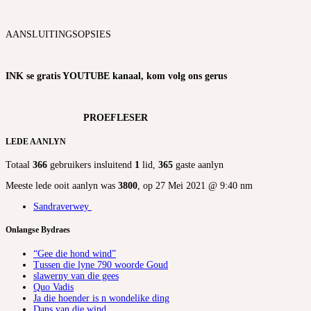
AANSLUITINGSOPSIES
INK se gratis YOUTUBE kanaal, kom volg ons gerus
PROEFLESER
LEDE AANLYN
Totaal
366
gebruikers insluitend
1
lid,
365
gaste aanlyn
Meeste lede ooit aanlyn was
3800
, op 27 Mei 2021 @ 9:40 nm
Sandraverwey
Onlangse Bydraes
“Gee die hond wind”
Tussen die lyne 790 woorde Goud
slawerny van die gees
Quo Vadis
Ja die hoender is n wondelike ding
Dans van die wind