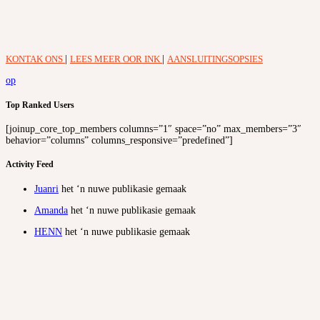
KONTAK ONS
|
LEES MEER OOR INK
|
AANSLUITINGSOPSIES
op
Top Ranked Users
[joinup_core_top_members columns=”1″ space=”no” max_members=”3″
behavior=”columns” columns_responsive=”predefined”]
Activity Feed
Juanri
het ‘n nuwe publikasie gemaak
Amanda
het ‘n nuwe publikasie gemaak
HENN
het ‘n nuwe publikasie gemaak