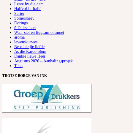
Lente by die dam
Halfvol in Italië
Sefier
Somersneeu
Dorings
ñ Duitse hart
Waar siel en liggaam ontmoet
aroma
lewenskurwes
Ne n bietjie liefde
As die Karoo blom
Dankie liewe Heer
Augustus 2026 – Aanhalingsprojek
Tabo
TROTSE BORGE VAN INK