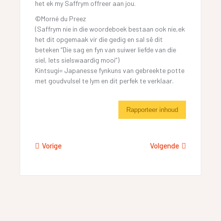
het ek my Saffrym offreer aan jou.
©Morné du Preez
(Saffrym nie in die woordeboek bestaan ook nie,ek
het dit opgemaak vir die gedig en sal sê dit
beteken “Die sag en fyn van suiwer liefde van die
siel, Iets sielswaardig mooi”)
Kintsugi= Japanesse fynkuns van gebreekte potte
met goudvulsel te lym en dit perfek te verklaar.
Rapporteer inhoud
Vorige
Volgende