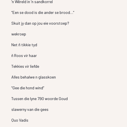
’n Wêreld in ’n sandkorrel
“Een se dood is die ander se brood…”
Skuit jy dan op jou eie voorstoep?
wekroep
Net ñ tikkie tyd
ñ Roos vir haar
Tekkies vir liefde
Alles behalwe n glasskoen
“Gee die hond wind”
Tussen die lyne 790 woorde Goud
slawerny van die gees
Quo Vadis