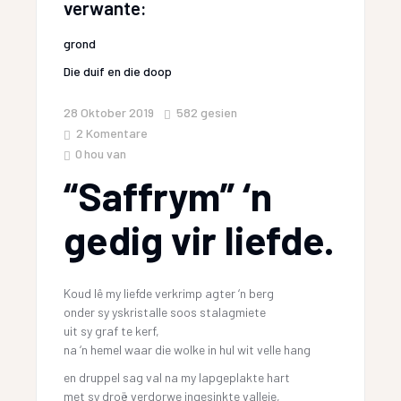
verwante:
grond
Die duif en die doop
28 Oktober 2019
582
gesien
2 Komentare
0
hou van
“Saffrym” ‘n
gedig vir liefde.
Koud lê my liefde verkrimp agter ‘n berg
onder sy yskristalle soos stalagmiete
uit sy graf te kerf,
na ‘n hemel waar die wolke in hul wit velle hang
en druppel sag val na my lapgeplakte hart
met sy droë verdorwe ingesinkte valleie,