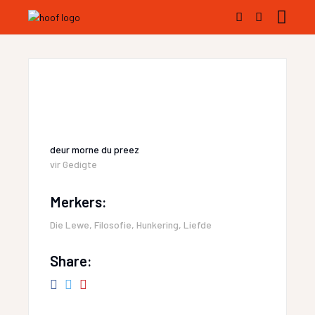
deur
morne du preez
vir
Gedigte
Merkers:
Die Lewe
,
Filosofie
,
Hunkering
,
Liefde
Share: