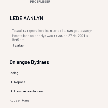
PROEFLESER
LEDE AANLYN
Totaal
526
gebruikers insluitend
1
lid,
525
gaste aanlyn
Meeste lede ooit aanlyn was
3800
, op 27 Mei 2021 @
9:40 nm
Tearlach
Onlangse Bydraes
lading
Ou Rapons
Ou Hans se laaste kans
Koos en Hans