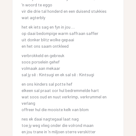
‘n woord te eggo
vir die drie tal honderd en een duisend stukkies
wat agterbly
het ek iets sag en fyn in jou …
op daai bedompige warm saffraan saffier
uit donker blitz wolke gepaai
en het ons saam ontkleed
verbrokkeld en gebreuk
soos porselein gehef
volmaak aan mekaar
sal jy sê : Kintsugi en ek sal sê : Kintsugi
en ons kinders sal potte hef
elkeen sal praat oor hul bedremmelde hart
wat soos oud en nuut verkrimp, verkrummel en
verlang
offreer hul die mooiste kelk van blom
nes ek daai nagtegaal laat nag
toe jy weg vlieg onder die volrond maan
en jou trane in ‘n miljoen sterre verskitter