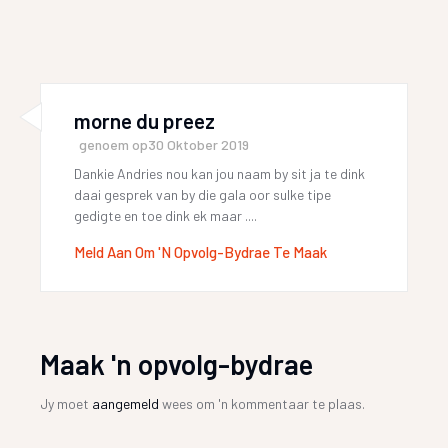
morne du preez
genoem op
30 Oktober 2019
Dankie Andries nou kan jou naam by sit ja te dink
daai gesprek van by die gala oor sulke tipe
gedigte en toe dink ek maar ....
Meld Aan Om 'n Opvolg-Bydrae Te Maak
Maak 'n opvolg-bydrae
Jy moet
aangemeld
wees om 'n kommentaar te plaas.