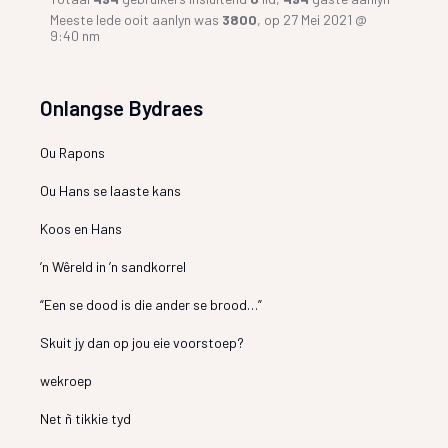
Meeste lede ooit aanlyn was
3800
, op 27 Mei 2021 @
9:40 nm
Onlangse Bydraes
Ou Rapons
Ou Hans se laaste kans
Koos en Hans
’n Wêreld in ’n sandkorrel
“Een se dood is die ander se brood…”
Skuit jy dan op jou eie voorstoep?
wekroep
Net ñ tikkie tyd