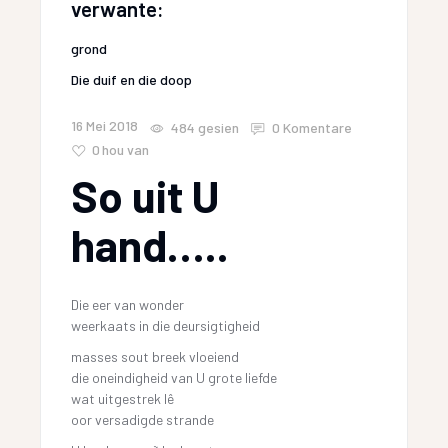
verwante:
grond
Die duif en die doop
16 Mei 2018
484
gesien
0 Komentare
0
hou van
So uit U
hand…..
Die eer van wonder
weerkaats in die deursigtigheid
masses sout breek vloeiend
die oneindigheid van U grote liefde
wat uitgestrek lê
oor versadigde strande