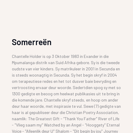
Somerreën
Chantelle Holder is op 3 Oktober 1983 in Evander in die
Mpumalanga distrik van Suid Afrika gebore. Sy is die tweede
oudste van vier kinders. Sy matrikuleer in 2001 in Secunda en
is steeds woonagtig in Secunda. Sy het begin skryf in 2004
om terapeutiese redes en het tot dusver baie bevryding en
vertroosting ervaar deur woorde. Sedertdien spog sy met so
1300 gedigte en beoog om heelwat publikasies uit te bring in
die komende jare. Chantelle skryf steeds, en hoop om ander
deur haar woorde, met inspirasie te vul. Sewe (7) gedigte van
haar is al gepubliseer deur die Christian Poetry Association,
naamlik: The Greatest Gift - "Thank You Father" River of Life
- "Vlieg saam my" Watched by an Angel - "Hooggety" Eternal
Voice - "Alleenlik deur U" Shalom - "Dit begin by jou" Journey