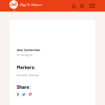
deur
Somerreën
vir
Gedigte
Merkers:
Genade
,
Natuur
Share: