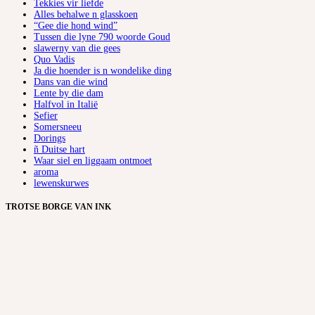
Tekkies vir liefde
Alles behalwe n glasskoen
“Gee die hond wind”
Tussen die lyne 790 woorde Goud
slawerny van die gees
Quo Vadis
Ja die hoender is n wondelike ding
Dans van die wind
Lente by die dam
Halfvol in Italië
Sefier
Somersneeu
Dorings
ñ Duitse hart
Waar siel en liggaam ontmoet
aroma
lewenskurwes
TROTSE BORGE VAN INK