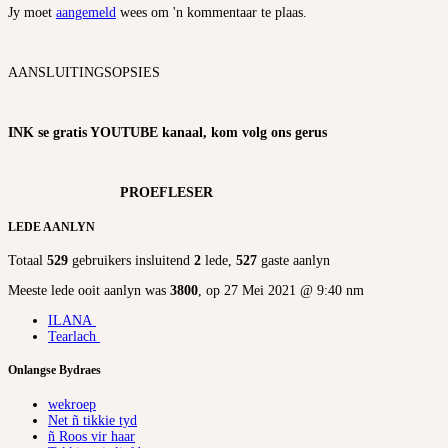
Jy moet
aangemeld
wees om 'n kommentaar te plaas.
AANSLUITINGSOPSIES
INK se gratis YOUTUBE kanaal, kom volg ons gerus
PROEFLESER
LEDE AANLYN
Totaal
529
gebruikers insluitend
2
lede,
527
gaste aanlyn
Meeste lede ooit aanlyn was
3800
, op 27 Mei 2021 @ 9:40 nm
ILANA
Tearlach
Onlangse Bydraes
wekroep
Net ñ tikkie tyd
ñ Roos vir haar