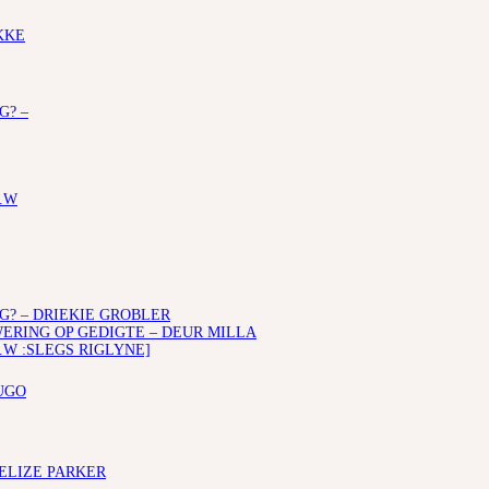
KKE
G? –
.W
G? – DRIEKIE GROBLER
RING OP GEDIGTE – DEUR MILLA
.W :SLEGS RIGLYNE]
UGO
 ELIZE PARKER