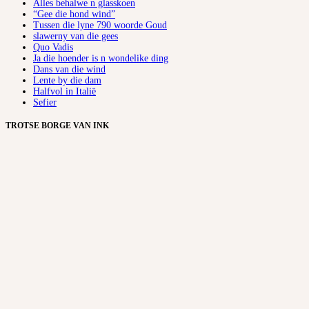
Alles behalwe n glasskoen
“Gee die hond wind”
Tussen die lyne 790 woorde Goud
slawerny van die gees
Quo Vadis
Ja die hoender is n wondelike ding
Dans van die wind
Lente by die dam
Halfvol in Italië
Sefier
TROTSE BORGE VAN INK