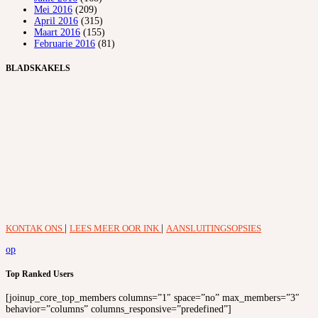
Mei 2016
(209)
April 2016
(315)
Maart 2016
(155)
Februarie 2016
(81)
BLADSKAKELS
KONTAK ONS
|
LEES MEER OOR INK
|
AANSLUITINGSOPSIES
op
Top Ranked Users
[joinup_core_top_members columns=”1″ space=”no” max_members=”3″
behavior=”columns” columns_responsive=”predefined”]