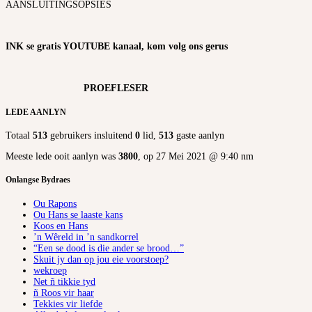
AANSLUITINGSOPSIES
INK se gratis YOUTUBE kanaal, kom volg ons gerus
PROEFLESER
LEDE AANLYN
Totaal
513
gebruikers insluitend
0
lid,
513
gaste aanlyn
Meeste lede ooit aanlyn was
3800
, op 27 Mei 2021 @ 9:40 nm
Onlangse Bydraes
Ou Rapons
Ou Hans se laaste kans
Koos en Hans
’n Wêreld in ’n sandkorrel
“Een se dood is die ander se brood…”
Skuit jy dan op jou eie voorstoep?
wekroep
Net ñ tikkie tyd
ñ Roos vir haar
Tekkies vir liefde