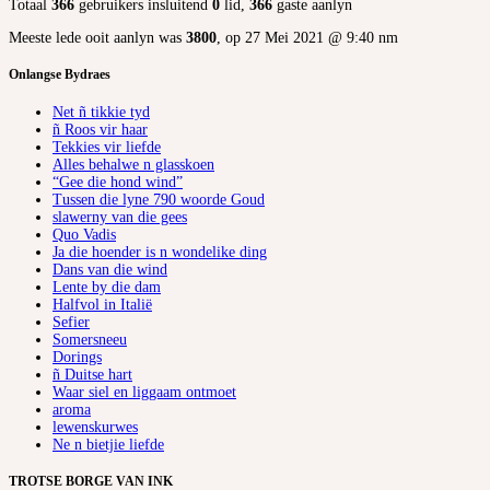
Totaal
366
gebruikers insluitend
0
lid,
366
gaste aanlyn
Meeste lede ooit aanlyn was
3800
, op 27 Mei 2021 @ 9:40 nm
Onlangse Bydraes
Net ñ tikkie tyd
ñ Roos vir haar
Tekkies vir liefde
Alles behalwe n glasskoen
“Gee die hond wind”
Tussen die lyne 790 woorde Goud
slawerny van die gees
Quo Vadis
Ja die hoender is n wondelike ding
Dans van die wind
Lente by die dam
Halfvol in Italië
Sefier
Somersneeu
Dorings
ñ Duitse hart
Waar siel en liggaam ontmoet
aroma
lewenskurwes
Ne n bietjie liefde
TROTSE BORGE VAN INK