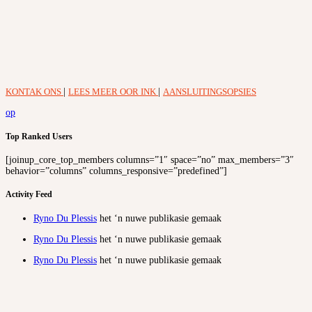
KONTAK ONS
|
LEES MEER OOR INK
|
AANSLUITINGSOPSIES
op
Top Ranked Users
[joinup_core_top_members columns=”1″ space=”no” max_members=”3″
behavior=”columns” columns_responsive=”predefined”]
Activity Feed
Ryno Du Plessis
het ‘n nuwe publikasie gemaak
Ryno Du Plessis
het ‘n nuwe publikasie gemaak
Ryno Du Plessis
het ‘n nuwe publikasie gemaak