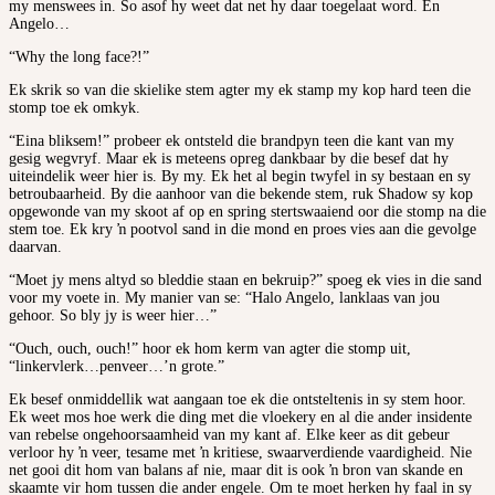
my menswees in. So asof hy weet dat net hy daar toegelaat word. En
Angelo…
“Why the long face?!”
Ek skrik so van die skielike stem agter my ek stamp my kop hard teen die
stomp toe ek omkyk.
“Eina bliksem!” probeer ek ontsteld die brandpyn teen die kant van my
gesig wegvryf. Maar ek is meteens opreg dankbaar by die besef dat hy
uiteindelik weer hier is. By my. Ek het al begin twyfel in sy bestaan en sy
betroubaarheid. By die aanhoor van die bekende stem, ruk Shadow sy kop
opgewonde van my skoot af op en spring stertswaaiend oor die stomp na die
stem toe. Ek kry ŉ pootvol sand in die mond en proes vies aan die gevolge
daarvan.
“Moet jy mens altyd so bleddie staan en bekruip?” spoeg ek vies in die sand
voor my voete in. My manier van se: “Halo Angelo, lanklaas van jou
gehoor. So bly jy is weer hier…”
“Ouch, ouch, ouch!” hoor ek hom kerm van agter die stomp uit,
“linkervlerk…penveer…’n grote.”
Ek besef onmiddellik wat aangaan toe ek die ontsteltenis in sy stem hoor.
Ek weet mos hoe werk die ding met die vloekery en al die ander insidente
van rebelse ongehoorsaamheid van my kant af. Elke keer as dit gebeur
verloor hy ŉ veer, tesame met ŉ kritiese, swaarverdiende vaardigheid. Nie
net gooi dit hom van balans af nie, maar dit is ook ŉ bron van skande en
skaamte vir hom tussen die ander engele. Om te moet herken hy faal in sy