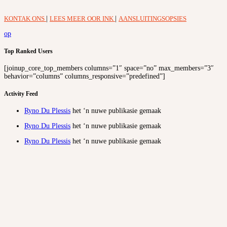
KONTAK ONS
|
LEES MEER OOR INK
|
AANSLUITINGSOPSIES
op
Top Ranked Users
[joinup_core_top_members columns=”1″ space=”no” max_members=”3″
behavior=”columns” columns_responsive=”predefined”]
Activity Feed
Ryno Du Plessis
het ‘n nuwe publikasie gemaak
Ryno Du Plessis
het ‘n nuwe publikasie gemaak
Ryno Du Plessis
het ‘n nuwe publikasie gemaak