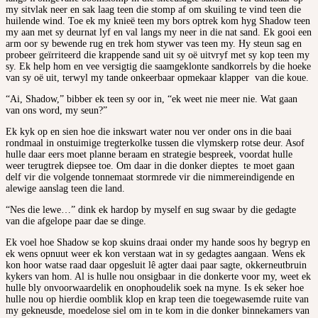
my sitvlak neer en sak laag teen die stomp af om skuiling te vind teen die
huilende wind. Toe ek my knieë teen my bors optrek kom hyg Shadow teen
my aan met sy deurnat lyf en val langs my neer in die nat sand. Ek gooi een
arm oor sy bewende rug en trek hom stywer vas teen my. Hy steun sag en
probeer geïrriteerd die krappende sand uit sy oë uitvryf met sy kop teen my
sy. Ek help hom en vee versigtig die saamgeklonte sandkorrels by die hoeke
van sy oë uit, terwyl my tande onkeerbaar opmekaar klapper van die koue.
“Ai, Shadow,” bibber ek teen sy oor in, “ek weet nie meer nie. Wat gaan
van ons word, my seun?”
Ek kyk op en sien hoe die inkswart water nou ver onder ons in die baai
rondmaal in onstuimige tregterkolke tussen die vlymskerp rotse deur. Asof
hulle daar eers moet planne beraam en strategie bespreek, voordat hulle
weer terugtrek diepsee toe. Om daar in die donker dieptes te moet gaan
delf vir die volgende tonnemaat stormrede vir die nimmereindigende en
alewige aanslag teen die land.
“Nes die lewe…” dink ek hardop by myself en sug swaar by die gedagte
van die afgelope paar dae se dinge.
Ek voel hoe Shadow se kop skuins draai onder my hande soos hy begryp en
ek wens opnuut weer ek kon verstaan wat in sy gedagtes aangaan. Wens ek
kon hoor watse raad daar opgesluit lê agter daai paar sagte, okkerneutbruin
kykers van hom. Al is hulle nou onsigbaar in die donkerte voor my, weet ek
hulle bly onvoorwaardelik en onophoudelik soek na myne. Is ek seker hoe
hulle nou op hierdie oomblik klop en krap teen die toegewasemde ruite van
my gekneusde, moedelose siel om in te kom in die donker binnekamers van