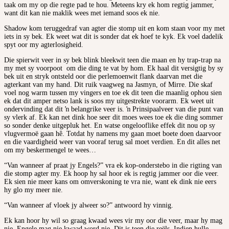
taak om my op die regte pad te hou. Meteens kry ek hom regtig jammer,
want dit kan nie maklik wees met iemand soos ek nie.
Shadow kom teruggedraf van agter die stomp uit en kom staan voor my met
iets in sy bek. Ek weet wat dit is sonder dat ek hoef te kyk. Ek voel dadelik
spyt oor my agterlosigheid.
Die spierwit veer in sy bek blink bleekwit teen die maan en hy trap-trap na
my met sy voorpoot om die ding te vat by hom. Ek haal dit versigtig by sy
bek uit en stryk ontsteld oor die perlemoenwit flank daarvan met die
agterkant van my hand. Dit ruik vaagweg na Jasmyn, of Mirre. Die skaf
voel nog warm tussen my vingers en toe ek dit teen die maanlig ophou sien
ek dat dit amper netso lank is soos my uitgestrekte voorarm. Ek weet uit
ondervinding dat dit ŉ belangrike veer is. ŉ Prinsipaalveer van die punt van
sy vlerk af. Ek kan net dink hoe seer dit moes wees toe ek die ding sommer
so sonder denke uitgepluk het. En watse ongelooflike effek dit nou op sy
vlugvermoë gaan hê. Totdat hy namens my gaan moet boete doen daarvoor
en die vaardigheid weer van vooraf terug sal moet verdien. En dit alles net
om my beskermengel te wees…
“Van wanneer af praat jy Engels?” vra ek kop-onderstebo in die rigting van
die stomp agter my. Ek hoop hy sal hoor ek is regtig jammer oor die veer.
Ek sien nie meer kans om omverskoning te vra nie, want ek dink nie eers
hy glo my meer nie.
“Van wanneer af vloek jy alweer so?” antwoord hy vinnig.
Ek kan hoor hy wil so graag kwaad wees vir my oor die veer, maar hy mag
nie. Engele mag nie kwaad word nie. Dit is teen die reëls. Indien hulle