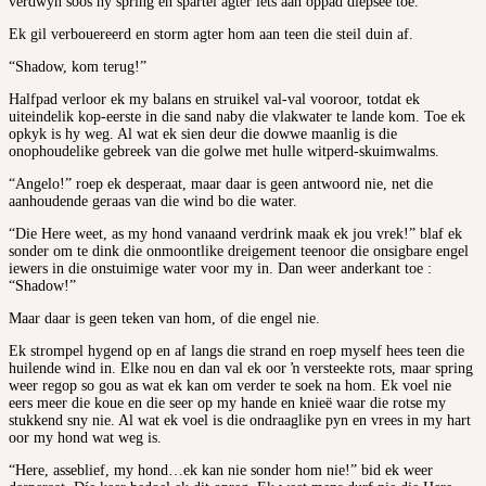
verdwyn soos hy spring en spartel agter iets aan oppad diepsee toe.
Ek gil verbouereerd en storm agter hom aan teen die steil duin af.
“Shadow, kom terug!”
Halfpad verloor ek my balans en struikel val-val vooroor, totdat ek
uiteindelik kop-eerste in die sand naby die vlakwater te lande kom. Toe ek
opkyk is hy weg. Al wat ek sien deur die dowwe maanlig is die
onophoudelike gebreek van die golwe met hulle witperd-skuimwalms.
“Angelo!” roep ek desperaat, maar daar is geen antwoord nie, net die
aanhoudende geraas van die wind bo die water.
“Die Here weet, as my hond vanaand verdrink maak ek jou vrek!” blaf ek
sonder om te dink die onmoontlike dreigement teenoor die onsigbare engel
iewers in die onstuimige water voor my in. Dan weer anderkant toe :
“Shadow!”
Maar daar is geen teken van hom, of die engel nie.
Ek strompel hygend op en af langs die strand en roep myself hees teen die
huilende wind in. Elke nou en dan val ek oor ŉ versteekte rots, maar spring
weer regop so gou as wat ek kan om verder te soek na hom. Ek voel nie
eers meer die koue en die seer op my hande en knieë waar die rotse my
stukkend sny nie. Al wat ek voel is die ondraaglike pyn en vrees in my hart
oor my hond wat weg is.
“Here, asseblief, my hond…ek kan nie sonder hom nie!” bid ek weer