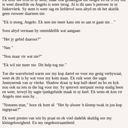
te weet dieselfde ou Angelo is weer terug. Al is dit sans ŉ penveer in sy
linkervlerk. Sy stem is weer sag en liefdevol soos altyd en ek het skielik
geen verweer daarteen nie:
“Ek is moeg, Angelo. Ek sien nie meer kans om so aan te gaan nie…”
Soos altyd verstaan hy onmiddellik wat aangaan:
“Het jy gebid daaroor?”
“Nee.”
“Nou maar vir wat nie?”
“Ek wil nie meer nie. Dit help tog nie.”
Toe die warrelwind warm oor my kop dartel en voor my gesig verbywaai,
weet ek dit is hy wat voor my kom staan. Ek ruik weer die sagte
Jasmynreuk van sy vlerke. Shadow draai sy kop half-skeef na bo en kyk
nou ook na iets in die lug voor my. Sy spierwit stertpunt swiep stadig heen
en weer, terwyl hy sagte tjankgeluide maak in sy keel. Ek wens ek kon vir
Angelo sien soos hy…
“Nonsens man,” hoor ek hom sê. “Het
hy
alweer ŉ klomp twak in jou kop
ingepraat?”
Ek weet presies van wie hy praat en ek voel dadelik skuldig oor my
kleingelowigheid. En my ongehoorsaamheid.