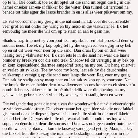
op te tel. Die oomblik toe ek dit optel uit die sand uit begin die lig in die
hemel onseker aan-en-af flikker bo die water. Dan tuimel dit terstond na
benede tot niks agter die laaste brander in en is alles weer pikswart om my.
Ek val vooroor met my gesig in die nat sand in. Ek voel die deurdrenkte
veer grof en nat onder my wang en bly netso in die vlakwater lê. Ek het
eenvoudig nie meer die wil om op te staan en aan te gaan nie.
Shadow trap-trap met sy voorpoot teen my skouer en blaf proesend deur sy
soutnat neus. Toe ek my kop oplig tel hy die engelveer versigtig in sy bek
op en sit dit weer voor neer op die sand. Dan draai hy om en draf weer
haastig terug vlakwater toe. Ek sien iets le in die sand net waar die laaste
brander sy breeklyn oor die sand trek. Shadow tel dit versigtig in sy bek op
en kom kopskuddend daarmee aangedraf terug na my toe. Dit hang spierwit
en verlep uit sy kake. Toe hy voor my kom, laat sak hy die deurdrenkte
valskermpie versigtig op die sand neer langs die veer. Reg voor my gesig.
Dan sak hy stadig op sy maag neer en laat sak sy kop op sy voorpote. Net
toe breek die maan helder deur ŉ wolkvenster bo ons koppe en ek sien vir ŉ
oomblik hoe sy okkerneutbruin-oë uiteindelik weer die opening na my
gehawende, gebreekte siel vind. Hy waai sy stert stadig heen en weer.
Die volgende dag gons die storie van die wonderwerk deur die vissersdorpie
se windverwaaide strate. Die vissermanne het geen idee wie die noodfakkel
gisteraand oor die diepsee afgevuur het toe hulle skuit in die moeilikheid
beland het nie. Dit was nie hulle nie, want al hulle noodtoerusting was
sopnat en deurdrenk deur die stormsee. Daar was ook geen ander bote meer
op die water nie, daarvan kon die kuswag vanoggend getuig. Maar, danksy
die fakkel, kon die kuswag die manne se beskadigde boot opspoor in die