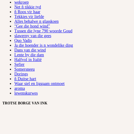
wekroep
Net ñ tikkie tyd
ñ Roos vir haar
Tekkies vir liefde
Alles behalwe n glasskoen
“Gee die hond wind”
Tussen die lyne 790 woorde Goud
slawerny van die gees
Quo Vadis
Ja die hoender is n wondelike ding
Dans van die wind
Lente by die dam
Halfvol in Italië
Sefier
Somersneeu
Dorings
ñ Duitse hart
Waar siel en liggaam ontmoet
aroma
lewenskurwes
TROTSE BORGE VAN INK