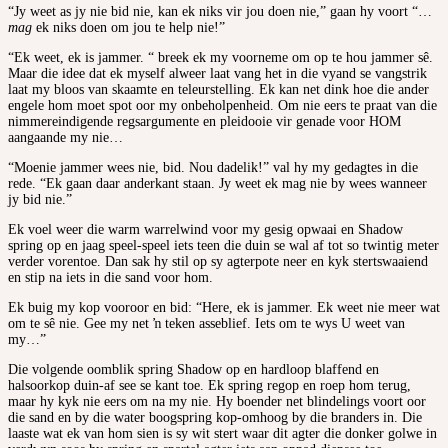
“Jy weet as jy nie bid nie, kan ek niks vir jou doen nie,” gaan hy voort “…
mag
ek niks doen om jou te help nie!”
“Ek weet, ek is jammer. “ breek ek my voorneme om op te hou jammer sê.
Maar die idee dat ek myself alweer laat vang het in die vyand se vangstrik
laat my bloos van skaamte en teleurstelling. Ek kan net dink hoe die ander
engele hom moet spot oor my onbeholpenheid. Om nie eers te praat van die
nimmereindigende regsargumente en pleidooie vir genade voor HOM
aangaande my nie…
“Moenie jammer wees nie, bid. Nou dadelik!” val hy my gedagtes in die
rede. “Ek gaan daar anderkant staan. Jy weet ek mag nie by wees wanneer
jy bid nie.”
Ek voel weer die warm warrelwind voor my gesig opwaai en Shadow
spring op en jaag speel-speel iets teen die duin se wal af tot so twintig meter
verder vorentoe. Dan sak hy stil op sy agterpote neer en kyk stertswaaiend
en stip na iets in die sand voor hom.
Ek buig my kop vooroor en bid: “Here, ek is jammer. Ek weet nie meer wat
om te sê nie. Gee my net ŉ teken asseblief. Iets om te wys U weet van
my…”
Die volgende oomblik spring Shadow op en hardloop blaffend en
halsoorkop duin-af see se kant toe. Ek spring regop en roep hom terug,
maar hy kyk nie eers om na my nie. Hy boender net blindelings voort oor
die sand en by die water boogspring kop-omhoog by die branders in. Die
laaste wat ek van hom sien is sy wit stert waar dit agter die donker golwe in