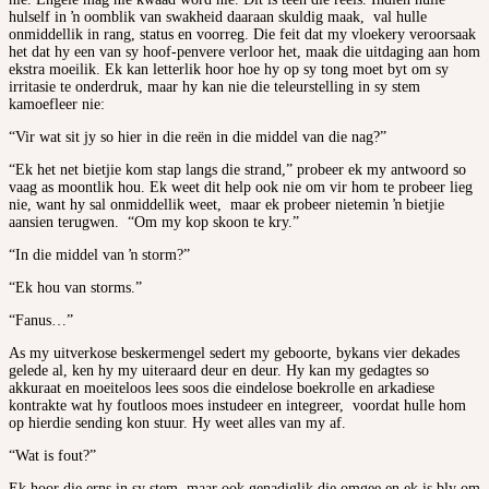
hulself in ŉ oomblik van swakheid daaraan skuldig maak, val hulle
onmiddellik in rang, status en voorreg. Die feit dat my vloekery veroorsaak
het dat hy een van sy hoof-penvere verloor het, maak die uitdaging aan hom
ekstra moeilik. Ek kan letterlik hoor hoe hy op sy tong moet byt om sy
irritasie te onderdruk, maar hy kan nie die teleurstelling in sy stem
kamoefleer nie:
“Vir wat sit jy so hier in die reën in die middel van die nag?”
“Ek het net bietjie kom stap langs die strand,” probeer ek my antwoord so
vaag as moontlik hou. Ek weet dit help ook nie om vir hom te probeer lieg
nie, want hy sal onmiddellik weet, maar ek probeer nietemin ŉ bietjie
aansien terugwen. “Om my kop skoon te kry.”
“In die middel van ŉ storm?”
“Ek hou van storms.”
“Fanus…”
As my uitverkose beskermengel sedert my geboorte, bykans vier dekades
gelede al, ken hy my uiteraard deur en deur. Hy kan my gedagtes so
akkuraat en moeiteloos lees soos die eindelose boekrolle en arkadiese
kontrakte wat hy foutloos moes instudeer en integreer, voordat hulle hom
op hierdie sending kon stuur. Hy weet alles van my af.
“Wat is fout?”
Ek hoor die erns in sy stem, maar ook genadiglik die omgee en ek is bly om