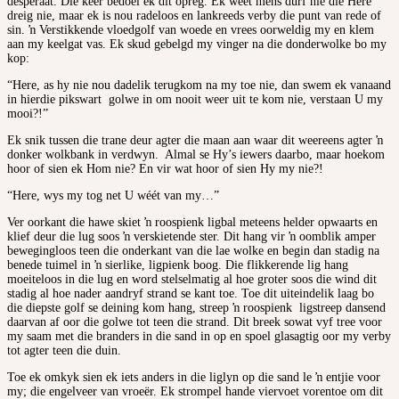
desperaat. Díe keer bedoel ek dit opreg. Ek weet mens durf nie die Here
dreig nie, maar ek is nou radeloos en lankreeds verby die punt van rede of
sin. ŉ Verstikkende vloedgolf van woede en vrees oorweldig my en klem
aan my keelgat vas. Ek skud gebelgd my vinger na die donderwolke bo my
kop:
“Here, as hy nie nou dadelik terugkom na my toe nie, dan swem ek vanaand
in hierdie pikswart golwe in om nooit weer uit te kom nie, verstaan U my
mooi?!”
Ek snik tussen die trane deur agter die maan aan waar dit weereens agter ŉ
donker wolkbank in verdwyn. Almal se Hy’s iewers daarbo, maar hoekom
hoor of sien ek Hom nie? En vir wat hoor of sien Hy my nie?!
“Here, wys my tog net U wéét van my…”
Ver oorkant die hawe skiet ŉ roospienk ligbal meteens helder opwaarts en
klief deur die lug soos ŉ verskietende ster. Dit hang vir ŉ oomblik amper
bewegingloos teen die onderkant van die lae wolke en begin dan stadig na
benede tuimel in ŉ sierlike, ligpienk boog. Die flikkerende lig hang
moeiteloos in die lug en word stelselmatig al hoe groter soos die wind dit
stadig al hoe nader aandryf strand se kant toe. Toe dit uiteindelik laag bo
die diepste golf se deining kom hang, streep ŉ roospienk ligstreep dansend
daarvan af oor die golwe tot teen die strand. Dit breek sowat vyf tree voor
my saam met die branders in die sand in op en spoel glasagtig oor my verby
tot agter teen die duin.
Toe ek omkyk sien ek iets anders in die liglyn op die sand le ŉ entjie voor
my; die engelveer van vroeër. Ek strompel hande viervoet vorentoe om dit