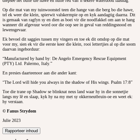
diepsee net buite die hawe en hulle red van ŉ sekere waterdood laasnag.
Op die mat van my tuinwoonstel teen die hange van die berg bo die hawe,
tel ek weer die klein, spierwit valskermpie op en kyk aandagtig daarna. Dit
is gemaak van ragfyn sy en dien as boei vir die noodfakkel om aan te hang
wanneer dit afgevuur word oor die oop see in geval van reddingsnood en
lewensgevaar.
Ek bevoel dit saggies tussen my vingers en toe ek dit omdop op die mat
voor my, sien ek vir die eerste keer die klein, rooi lettertjies al op die soom
daarvan ingeborduur:
“Manufactured by hand by: De Angelo Emergency Rescue Equipment
(PTY) Ltd. Palermo, Italy.”
En presies daarteenoor aan die ander kant:
“The Lord will hide you always in the shadow of His wings. Psalm 17:8”
Toe die trane op Shadow se blinknat neus land waar hy in die sonnetjie
langs my lê en slaap, kyk hy na my met sy okkerneutbruin-oe en weet ek:
hy verstaan.
© Fanus Strydom
Julie 2023
Rapporteer inhoud