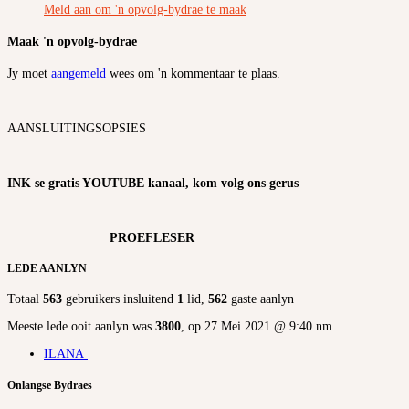
Meld aan om 'n opvolg-bydrae te maak
Maak 'n opvolg-bydrae
Jy moet
aangemeld
wees om 'n kommentaar te plaas.
AANSLUITINGSOPSIES
INK se gratis YOUTUBE kanaal, kom volg ons gerus
PROEFLESER
LEDE AANLYN
Totaal
563
gebruikers insluitend
1
lid,
562
gaste aanlyn
Meeste lede ooit aanlyn was
3800
, op 27 Mei 2021 @ 9:40 nm
ILANA
Onlangse Bydraes