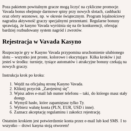
Poza pakietem powitalnym gracze mogą liczyć na cykliczne promocje.
Vavada bonus obejmuje darmowe spiny przy nowych slotach, cashbacki
oraz oferty sezonowe, np. w okresie świątecznym. Program lojalnościowy
nagradza aktywność graczy specjalnymi prezentami. Regularne bonusy
sprawiają, że kasyno Vavada wyróżnia się na tle konkurencji, oferując
bardziej rozbudowany system nagród i zwrotów.
Rejestracja w Vavada Kasyno
Rozpoczęcie gry w Kasyno Vavada przypomina uruchomienie ulubionego
slotu – wszystko jest proste, kolorowe i ekscytujące. Kilka kroków i już
jesteś w środku: turnieje, tysiące automatów i atrakcyjne bonusy czekają na
nowych graczy.
Instrukcja krok po kroku:
Wejdź na oficjalną stronę Kasyno Vavada.
Kliknij przycisk „Zarejestruj się”.
Wpisz adres e-mail lub numer telefonu – taki, do którego masz stały
dostęp.
Wymyśl hasło, które zapamiętasz tylko Ty.
Wybierz walutę konta (PLN, EUR, USD i inne).
Zaznacz akceptację regulaminu i zakończ rejestrację.
Ostatnim krokiem jest potwierdzenie konta przez e-mail lub kod SMS. I to
wszystko – drzwi kasyna stoją otworem!