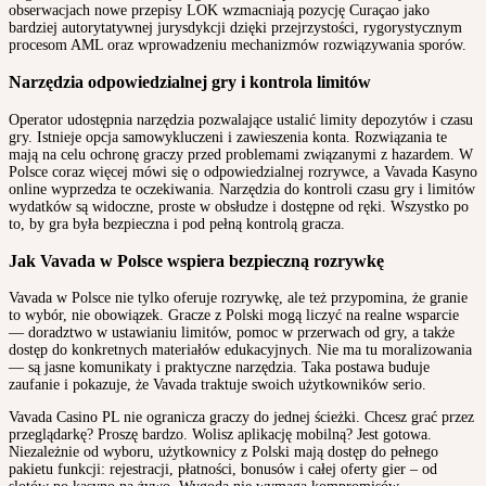
obserwacjach nowe przepisy LOK wzmacniają pozycję Curaçao jako
bardziej autorytatywnej jurysdykcji dzięki przejrzystości, rygorystycznym
procesom AML oraz wprowadzeniu mechanizmów rozwiązywania sporów.
Narzędzia odpowiedzialnej gry i kontrola limitów
Operator udostępnia narzędzia pozwalające ustalić limity depozytów i czasu
gry. Istnieje opcja samowykluczeni i zawieszenia konta. Rozwiązania te
mają na celu ochronę graczy przed problemami związanymi z hazardem. W
Polsce coraz więcej mówi się o odpowiedzialnej rozrywce, a Vavada Kasyno
online wyprzedza te oczekiwania. Narzędzia do kontroli czasu gry i limitów
wydatków są widoczne, proste w obsłudze i dostępne od ręki. Wszystko po
to, by gra była bezpieczna i pod pełną kontrolą gracza.
Jak Vavada w Polsce wspiera bezpieczną rozrywkę
Vavada w Polsce nie tylko oferuje rozrywkę, ale też przypomina, że granie
to wybór, nie obowiązek. Gracze z Polski mogą liczyć na realne wsparcie
— doradztwo w ustawianiu limitów, pomoc w przerwach od gry, a także
dostęp do konkretnych materiałów edukacyjnych. Nie ma tu moralizowania
— są jasne komunikaty i praktyczne narzędzia. Taka postawa buduje
zaufanie i pokazuje, że Vavada traktuje swoich użytkowników serio.
Vavada Casino PL nie ogranicza graczy do jednej ścieżki. Chcesz grać przez
przeglądarkę? Proszę bardzo. Wolisz aplikację mobilną? Jest gotowa.
Niezależnie od wyboru, użytkownicy z Polski mają dostęp do pełnego
pakietu funkcji: rejestracji, płatności, bonusów i całej oferty gier – od