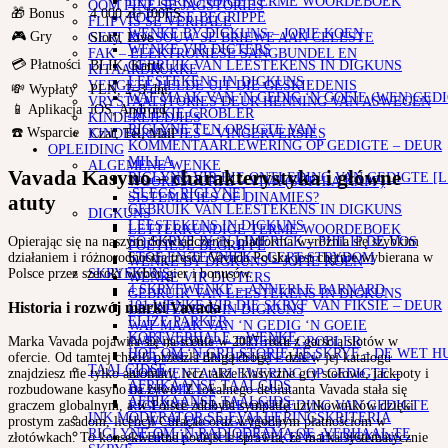
LETTERKUNDIGE TERME WOORDEBOEK
OOM PINE SE JAGSTORIES
🎁 Bonus
4.000 zł+100FS
POËTIESE BEGRIPPE
FLIPVIS SE VERHALE
WENKE BY DIGKUNS – JOPIE KOEN
🎮 Gry
Sloty, Live
GERT ROSSOUW SE BRIEWE AAN CELESTE
WENKE VIR DIGTERS
FAK – ELEKTRONIESE SANGBUNDEL EN
💳 Płatności
BLIK, Karty
GEBRUIK VAN LEESTEKENS IN DIGKUNS
KITAARDRUKKE
LEESTEKENS IN DIGKUNS
VERGETE HELDE UIT DIE GESKIEDENIS
💸 Wypłaty
PLN, 2–3 dni
WAT MAAK VAN ‘N GEDIG ‘N GOEIE (WEN)GEDI
VRYSTAATSTORIES DEUR HENNING VAN ASWEGEN
📱 Aplikacja
iOS, Android
DRIEKIE GROBLER
KINDERLIEDJIES
RIGLYNE TEN OPSIGTE VAN
☎️ Wsparcie
Czat, Tel, Mail
KINDERRYMPIES – VINGERVERSIES
KOMMENTAARLEWERING OP GEDIGTE – DEUR
OPLEIDING
MILLA
ALGEMENE WENKE
Vavada Kasyno – charakterystyka i główne
RIGLYNE VIR DIE ONTLEDING VAN GEDIGTE [L
WOORDSOORTE – VIVA (SOPHIA KAPP)
:SLEGS RIGLYNE]
SISTEMATIES OF DINAMIES?
atuty
GEBRUIK VAN LEESTEKENS IN DIGKUNS
DIGKUNS
LEESTEKENS IN DIGKUNS
LETTERKUNDIGE TERME WOORDEBOEK
Opierając się na naszym doświadczeniu, platforma wyróżnia się szybkim
SO SKRYF JY ‘N LIMERICK – PHILIP DE VOS
POËTIESE BEGRIPPE
działaniem i różnorodnością treści. Vavada Polska jest chętnie wybierana w
STOF EN TEGNIEK – GERT STRYDOM
WENKE BY DIGKUNS – JOPIE KOEN
Polsce przez szeroki wybór gier i bonusów.
SKRYFKUNS
WENKE VIR DIGTERS
4 SKRYFWENKE – ANNERLE BARNARD
GEBRUIK VAN LEESTEKENS IN DIGKUNS
101 WENKE VIR DIE SKRYF VAN FIKSIE – DEUR
Historia i rozwój marki Vavada
LEESTEKENS IN DIGKUNS
ELIZE PARKER
WAT MAAK VAN ‘N GEDIG ‘N GOEIE
KORTVERHALE – WENKE
(WEN)GEDIG? – DRIEKIE GROBLER
Marka Vavada pojawiła się na scenie w 2017 roku z garścią slotów w
HOE OM ‘N GRILSTORIE TE SKRYF – DE WET H
RIGLYNE TEN OPSIGTE VAN
ofercie. Od tamtej chwili przeszła długą drogę – dziś w jej katalogu
TAALGIDSE
KOMMENTAARLEWERING OP GEDIGTE –
znajdziesz nie tylko automaty, lecz także klasyczne gry stołowe, jackpoty i
AFRIKAANSE TAALGIDS
DEUR MILLA
rozbudowane kasyno na żywo. Z lokalnego debiutanta Vavada stała się
AFRIKAANSE TAALGIDS
RIGLYNE VIR DIE ONTLEDING VAN GEDIGTE
graczem globalnym, a w Polsce zdobyła sympatię użytkowników dzięki
INK MODERATOR SE EVALUERINGSKRITERIA
[L.W :SLEGS RIGLYNE]
prostym zasadom, licencji Curaçao oraz wygodnym płatnościom w
RIGLYNE OM ‘N RADIODRAMA OF -VERHAAL TE
GEBRUIK VAN LEESTEKENS IN DIGKUNS
złotówkach. To konsekwentne podejście sprawia, że marka systematycznie