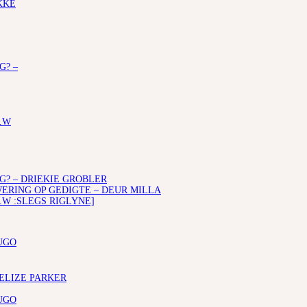
KKE
G? –
.W
G? – DRIEKIE GROBLER
RING OP GEDIGTE – DEUR MILLA
.W :SLEGS RIGLYNE]
UGO
 ELIZE PARKER
UGO