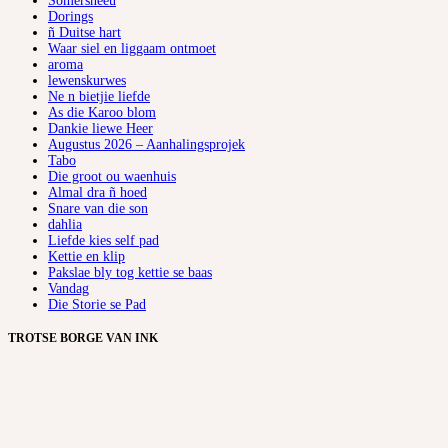
Somersneeu
Dorings
ñ Duitse hart
Waar siel en liggaam ontmoet
aroma
lewenskurwes
Ne n bietjie liefde
As die Karoo blom
Dankie liewe Heer
Augustus 2026 – Aanhalingsprojek
Tabo
Die groot ou waenhuis
Almal dra ñ hoed
Snare van die son
dahlia
Liefde kies self pad
Kettie en klip
Pakslae bly tog kettie se baas
Vandag
Die Storie se Pad
TROTSE BORGE VAN INK