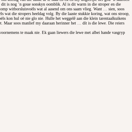
dit is nog ’n goue sonskyn oomblik. Al is dit warm in die stroper en die
klomp witborsluisvoëls wat al aasend om ons saam vlieg. Want … sien, soos
ls wat die stropers heeldag volg. By die laaste stukkie koring, wat ons stroop,
oëls kon hul oë nie glo nie. Hulle het weggelê aan die klein tarentaalkuikens
et. Maar soos manlief my daaraan herinner het … dít is die lewe. Die reiers
 voornemens te maak nie. Ek gaan liewers die lewe met albei hande vasgryp