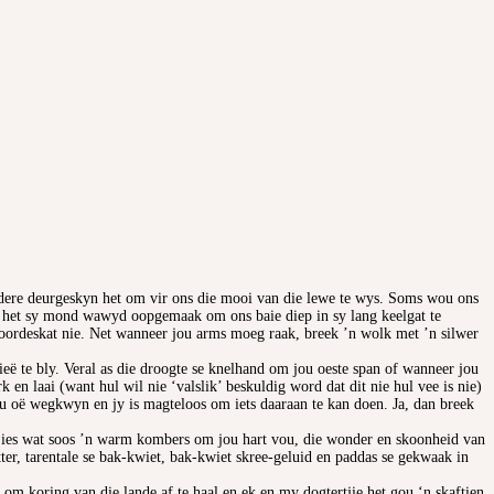
ndere deurgeskyn het om vir ons die mooi van die lewe te wys. Soms wou ons
hy het sy mond wawyd oopgemaak om ons baie diep in sy lang keelgat te
woordeskat nie. Net wanneer jou arms moeg raak, breek ’n wolk met ’n silwer
eë te bly. Veral as die droogte se knelhand om jou oeste span of wanneer jou
n laai (want hul wil nie ‘valslik’ beskuldig word dat dit nie hul vee is nie)
 jou oë wegkwyn en jy is magteloos om iets daaraan te kan doen. Ja, dan breek
ntjies wat soos ’n warm kombers om jou hart vou, die wonder en skoonheid van
ter, tarentale se bak-kwiet, bak-kwiet skree-geluid en paddas se gekwaak in
ig om koring van die lande af te haal en ek en my dogtertjie het gou ‘n skaftien