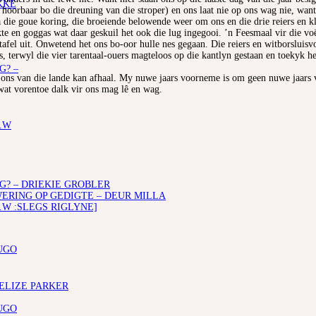
KKE
oorbaar bo die dreuning van die stroper) en ons laat nie op ons wag nie, want 
a die goue koring, die broeiende belowende weer om ons en die drie reiers en 
kte en goggas wat daar geskuil het ook die lug ingegooi. ’n Feesmaal vir die voë
gtafel uit. Onwetend het ons bo-oor hulle nes gegaan. Die reiers en witborsluisv
s, terwyl die vier tarentaal-ouers magteloos op die kantlyn gestaan en toekyk h
G? –
t ons van die lande kan afhaal. My nuwe jaars voorneme is om geen nuwe jaars
wat vorentoe dalk vir ons mag lê en wag.
.W
G? – DRIEKIE GROBLER
RING OP GEDIGTE – DEUR MILLA
.W :SLEGS RIGLYNE]
UGO
 ELIZE PARKER
UGO