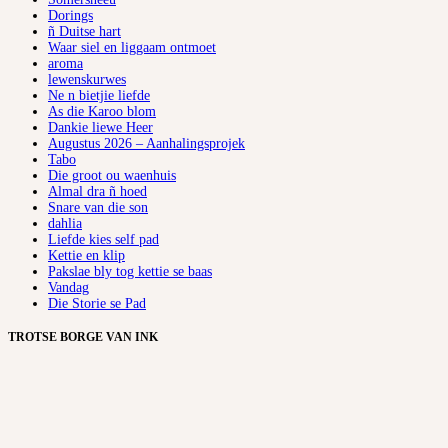
Dorings
ñ Duitse hart
Waar siel en liggaam ontmoet
aroma
lewenskurwes
Ne n bietjie liefde
As die Karoo blom
Dankie liewe Heer
Augustus 2026 – Aanhalingsprojek
Tabo
Die groot ou waenhuis
Almal dra ñ hoed
Snare van die son
dahlia
Liefde kies self pad
Kettie en klip
Pakslae bly tog kettie se baas
Vandag
Die Storie se Pad
TROTSE BORGE VAN INK