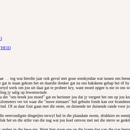
D
THEID
Maar … tog was hierdie jaar ook gevul met goue sonskyndae wat tussen ons bee
e gat te staan gekom het en daardie donker gat na ons hakskene gehap het óf 
oortyd werk om jou uit daai gat te probeer kry, want moed opgee is nie in ons 
lieg jy salig op lewenswinde.
a die “ons breek jou moed” gat en herinner jou dat jy vergeet het om op jou kni
ometers ver tot waar die “nuwe eienaars” hul gebuite fonds kan oor brandmerk e
te vind. Of as daar fout gaan met die oeste, en duisende ter duisende rande voor
die eenvoudigste dingetjies terwyl hul in die plaasdam swem, drukkies en soe
k het en die stilte van die nag wat jou koel omvou met net die sterre se geskit
ks anders in die lewe nie. Want hier staan ons op die laaste dag van die jaar bes