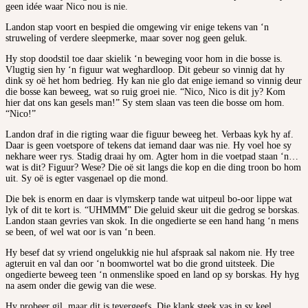
geen idée waar Nico nou is nie.
Landon stap voort en bespied die omgewing vir enige tekens van ‘n
struweling of verdere sleepmerke, maar sover nog geen geluk.
Hy stop doodstil toe daar skielik ‘n beweging voor hom in die bosse is.
Vlugtig sien hy ‘n figuur wat weghardloop. Dit gebeur so vinnig dat hy
dink sy oë het hom bedrieg. Hy kan nie glo dat enige iemand so vinnig deur
die bosse kan beweeg, wat so ruig groei nie. “Nico, Nico is dit jy? Kom
hier dat ons kan gesels man!” Sy stem slaan vas teen die bosse om hom.
“Nico!”
Landon draf in die rigting waar die figuur beweeg het. Verbaas kyk hy af.
Daar is geen voetspore of tekens dat iemand daar was nie. Hy voel hoe sy
nekhare weer rys. Stadig draai hy om. Agter hom in die voetpad staan ‘n…
wat is dit? Figuur? Wese? Die oë sit langs die kop en die ding troon bo hom
uit. Sy oë is egter vasgenael op die mond.
Die bek is enorm en daar is vlymskerp tande wat uitpeul bo-oor lippe wat
lyk of dit te kort is. “UHMMM” Die geluid skeur uit die gedrog se borskas.
Landon staan gevries van skok. In die ongedierte se een hand hang ‘n mens
se been, of wel wat oor is van ‘n been.
Hy besef dat sy vriend ongelukkig nie hul afspraak sal nakom nie. Hy tree
agteruit en val dan oor ‘n boomwortel wat bo die grond uitsteek. Die
ongedierte beweeg teen ‘n onmenslike spoed en land op sy borskas. Hy hyg
na asem onder die gewig van die wese.
Hy probeer gil, maar dit is tevergeefs. Die klank steek vas in sy keel.