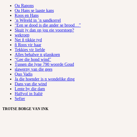
Ou Rapons
Ou Hans se laaste kans
Koos en Hans
’n Wêreld in ’n sandkorrel
“Een se dood is die ander se brood…”
Skuit jy dan op jou eie voorstoep?
wekroep
Net ñ tikkie tyd
ñ Roos vir haar
Tekkies vir liefde
Alles behalwe n glasskoen
“Gee die hond wind”
Tussen die lyne 790 woorde Goud
slawerny van die gees
Quo Vadis
Ja die hoender is n wondelike ding
Dans van die wind
Lente by die dam
Halfvol in Italië
Sefier
TROTSE BORGE VAN INK