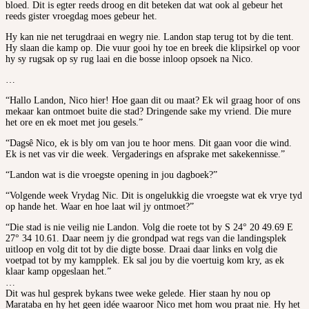
bloed. Dit is egter reeds droog en dit beteken dat wat ook al gebeur het
reeds gister vroegdag moes gebeur het.
Hy kan nie net terugdraai en wegry nie. Landon stap terug tot by die tent.
Hy slaan die kamp op. Die vuur gooi hy toe en breek die klipsirkel op voor
hy sy rugsak op sy rug laai en die bosse inloop opsoek na Nico.
…
“Hallo Landon, Nico hier! Hoe gaan dit ou maat? Ek wil graag hoor of ons
mekaar kan ontmoet buite die stad? Dringende sake my vriend. Die mure
het ore en ek moet met jou gesels.”
“Dagsê Nico, ek is bly om van jou te hoor mens. Dit gaan voor die wind.
Ek is net vas vir die week. Vergaderings en afsprake met sakekennisse.”
“Landon wat is die vroegste opening in jou dagboek?”
“Volgende week Vrydag Nic. Dit is ongelukkig die vroegste wat ek vrye tyd
op hande het. Waar en hoe laat wil jy ontmoet?”
“Die stad is nie veilig nie Landon. Volg die roete tot by S 24° 20 49.69 E
27° 34 10.61. Daar neem jy die grondpad wat regs van die landingsplek
uitloop en volg dit tot by die digte bosse. Draai daar links en volg die
voetpad tot by my kampplek. Ek sal jou by die voertuig kom kry, as ek
klaar kamp opgeslaan het.”
…
Dit was hul gesprek bykans twee weke gelede. Hier staan hy nou op
Marataba en hy het geen idée waaroor Nico met hom wou praat nie. Hy het