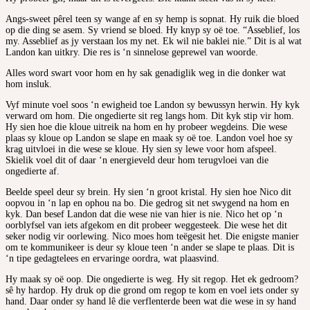
Angs-sweet pêrel teen sy wange af en sy hemp is sopnat. Hy ruik die bloed
op die ding se asem. Sy vriend se bloed. Hy knyp sy oë toe. “Asseblief, los
my. Asseblief as jy verstaan los my net. Ek wil nie baklei nie.” Dit is al wat
Landon kan uitkry. Die res is ‘n sinnelose geprewel van woorde.
Alles word swart voor hom en hy sak genadiglik weg in die donker wat
hom insluk.
Vyf minute voel soos ‘n ewigheid toe Landon sy bewussyn herwin. Hy kyk
verward om hom. Die ongedierte sit reg langs hom. Dit kyk stip vir hom.
Hy sien hoe die kloue uitreik na hom en hy probeer wegdeins. Die wese
plaas sy kloue op Landon se slape en maak sy oë toe. Landon voel hoe sy
krag uitvloei in die wese se kloue. Hy sien sy lewe voor hom afspeel.
Skielik voel dit of daar ‘n energieveld deur hom terugvloei van die
ongedierte af.
Beelde speel deur sy brein. Hy sien ‘n groot kristal. Hy sien hoe Nico dit
oopvou in ‘n lap en ophou na bo. Die gedrog sit net swygend na hom en
kyk. Dan besef Landon dat die wese nie van hier is nie. Nico het op ‘n
oorblyfsel van iets afgekom en dit probeer weggesteek. Die wese het dit
seker nodig vir oorlewing. Nico moes hom teëgesit het. Die enigste manier
om te kommunikeer is deur sy kloue teen ‘n ander se slape te plaas. Dit is
‘n tipe gedagtelees en ervaringe oordra, wat plaasvind.
Hy maak sy oë oop. Die ongedierte is weg. Hy sit regop. Het ek gedroom?
sê hy hardop. Hy druk op die grond om regop te kom en voel iets onder sy
hand. Daar onder sy hand lê die verflenterde been wat die wese in sy hand