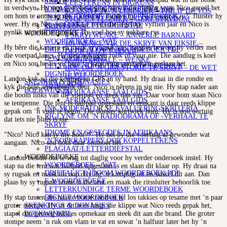
SKRYF
LEESTEKENS IN DIGKUNS
in verdwyn. Hy sien geen beweging vanuit die rigting waar Nico gereël het
IDIOME EN GESEGDES IN AFRIKAANS
SO SKRYF JY ‘N LIMERICK – PHILIP DE VOS
om hom te ontmoet nie. “Vreemd” fluister hy. “Nico waar is jy?” fluister hy
‘N KOPKRAPPERY OOR KOPPELTEKENS
STOF EN TEGNIEK – GERT STRYDOM
weer. Hy en Nico ken mekaar reeds die afgelope vyftien jaar en Nico is
PLAGIAAT/LETTERDIEFSTAL
SKRYFKUNS
pynlik stiptelik en presies. Hy voel hoe sy nekhare rys.
WOORDEBOEKE
4 SKRYFWENKE – ANNERLE BARNARD
WOORDEBOEK – WAT
101 WENKE VIR DIE SKRYF VAN FIKSIE –
Hy bêre die kamera en maak sy rugsak toe. Saggies beweeg hy verder met
DRIETALIGE IDOOM WOORDEBOEK PDF
DEUR ELIZE PARKER
die voetpad langs. Hy sien ook geen rook of vuur nie. Die aandlug is koel
E-WOORDEBOEKE
KORTVERHALE – WENKE
en Nico sou beslis vir hom ‘n kampvuur aanmekaar geslaan het.
LETTERKUNDIGE TERME WOORDEBOEK
HOE OM ‘N GRILSTORIE TE SKRYF – DE WET
DIGNET WOORDEBOEK
HUGO
Landon kyk na die kompas en GPS in sy hand. Hy draai in die rondte en
SKENKINGS & DONASIES
TAALGIDSE
kyk die hele area deeglik deur. Nico is nêrens in sig nie. Hy stap nader aan
BOEKWINKEL
AFRIKAANSE TAALGIDS
die boom links van die voetpad en steek dan vas. Daar voor hom staan Nico
AFRIKAANSE TAALGIDS
se tentpenne. Die tent is halfpad opgeslaan en eenkant is daar reeds klippe
INK MODERATOR SE EVALUERINGSKRITERIA
gepak om ‘n vuur te begin. Die donker kortwiek hom. Hy is nou oortuig
RIGLYNE OM ‘N RADIODRAMA OF -VERHAAL TE
dat iets nie pluis is nie.
SKRYF
IDIOME EN GESEGDES IN AFRIKAANS
“Nico! Nico kan jy my hoor?!” Hy het by die voertuig al gewonder wat
‘N KOPKRAPPERY OOR KOPPELTEKENS
aangaan. Nico sou hom daar ontmoet het.
PLAGIAAT/LETTERDIEFSTAL
WOORDEBOEKE
Landon besluit om te wag tot daglig voor hy verder ondersoek instel. Hy
WOORDEBOEK – WAT
stap na die tent wat halfpad opgeslaan is en slaan dit klaar op. Hy draai na
DRIETALIGE IDOOM WOORDEBOEK PDF
sy rugsak en maak dit oop. Hy lig ‘n kamplig uit en skakel dit aan. Dan
E-WOORDEBOEKE
plaas hy sy rugsak binne in die tent en maak die ritssluiter behoorlik toe.
LETTERKUNDIGE TERME WOORDEBOEK
DIGNET WOORDEBOEK
Hy stap tussen die naaste bome rond en tel los takkies op tesame met ‘n paar
SKENKINGS & DONASIES
groter stompe. Hy sit dit neer langs die klippe wat Nico reeds gepak het,
BOEKWINKEL
stapel dan genoeg takkies opmekaar en steek dit aan die brand. Die groter
stompe neem ‘n ruk om vlam te vat en sowat ‘n halfuur later het hy ‘n