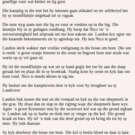
gesellige vuur wat kletter en lig gooi.
Die kamplig in die tent het hy intussen gaan afskakel en ter selfdertyd het
hy sy mondfluitjie uitgehaal uit sy rugsak.
Die note styg saam met die lig en vuur se vonkies op in die lug. Die
deuntjie bly in sy gedagtes rondhang. Hy hoop dat Nico vir ‘n
onvoorsienigheid hul afspraak net nie kon nakom nie. Landon kry egter nie
die knaende bekommernis uit sy agterkop nie. Hy ken Nico te goed.
Landon skrik wakker met vrolike voëlgesang in die bosse om hom. Die son
is reeds ‘n groot oranje lemoen in die ooste en begroet hom met strale wat
warm op sy vel gaan sit.
Hy tel die mondfluitjie op wat uit sy hand gegly het toe hy aan die slaap
geraak het en plaas dit in sy broeksak. Stadig kom hy orent en kyk dan om
hom rond. Nico is steeds nêrens in sig nie.
Hy besluit om die kampterrein deur te kyk voor hy terugkeer na sy
Landrover.
Landon buk tussen die tent en die voetpad en kyk na die vae sleepmerk in
die gras. Hy draai dan en stap in die rigting waar die sleepmerk heen wys.
Agter ‘n groot Kremetart sien hy die swartrooi kol wat op die grond sigbaar
is. Landon sak op sy hurke en druk met sy vinger op die kol. Die grond
kraak en bars. Hy tel ‘n stuk van die droë grond op en bring dit tot by sy
neus. Hy ruik daaraan.
Sy kyk deurboor die bosse om hom. Die kol is beslis bloed en daar is baie