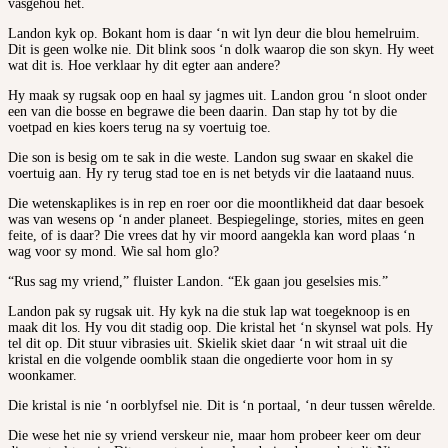
vasgehou het.
Landon kyk op. Bokant hom is daar ‘n wit lyn deur die blou hemelruim.
Dit is geen wolke nie. Dit blink soos ‘n dolk waarop die son skyn. Hy weet
wat dit is. Hoe verklaar hy dit egter aan andere?
Hy maak sy rugsak oop en haal sy jagmes uit. Landon grou ‘n sloot onder
een van die bosse en begrawe die been daarin. Dan stap hy tot by die
voetpad en kies koers terug na sy voertuig toe.
Die son is besig om te sak in die weste. Landon sug swaar en skakel die
voertuig aan. Hy ry terug stad toe en is net betyds vir die laataand nuus.
Die wetenskaplikes is in rep en roer oor die moontlikheid dat daar besoek
was van wesens op ‘n ander planeet. Bespiegelinge, stories, mites en geen
feite, of is daar? Die vrees dat hy vir moord aangekla kan word plaas ‘n
wag voor sy mond. Wie sal hom glo?
“Rus sag my vriend,” fluister Landon. “Ek gaan jou geselsies mis.”
Landon pak sy rugsak uit. Hy kyk na die stuk lap wat toegeknoop is en
maak dit los. Hy vou dit stadig oop. Die kristal het ‘n skynsel wat pols. Hy
tel dit op. Dit stuur vibrasies uit. Skielik skiet daar ‘n wit straal uit die
kristal en die volgende oomblik staan die ongedierte voor hom in sy
woonkamer.
Die kristal is nie ‘n oorblyfsel nie. Dit is ‘n portaal, ‘n deur tussen wêrelde.
Die wese het nie sy vriend verskeur nie, maar hom probeer keer om deur