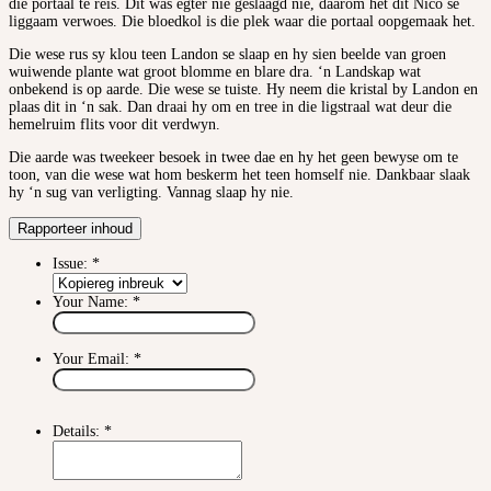
die portaal te reis. Dit was egter nie geslaagd nie, daarom het dit Nico se
liggaam verwoes. Die bloedkol is die plek waar die portaal oopgemaak het.
Die wese rus sy klou teen Landon se slaap en hy sien beelde van groen
wuiwende plante wat groot blomme en blare dra. ‘n Landskap wat
onbekend is op aarde. Die wese se tuiste. Hy neem die kristal by Landon en
plaas dit in ‘n sak. Dan draai hy om en tree in die ligstraal wat deur die
hemelruim flits voor dit verdwyn.
Die aarde was tweekeer besoek in twee dae en hy het geen bewyse om te
toon, van die wese wat hom beskerm het teen homself nie. Dankbaar slaak
hy ‘n sug van verligting. Vannag slaap hy nie.
Rapporteer inhoud
Issue:
*
Your Name:
*
Your Email:
*
Details:
*