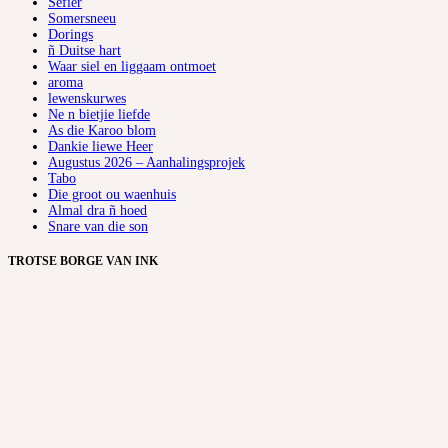
Sefier
Somersneeu
Dorings
ñ Duitse hart
Waar siel en liggaam ontmoet
aroma
lewenskurwes
Ne n bietjie liefde
As die Karoo blom
Dankie liewe Heer
Augustus 2026 – Aanhalingsprojek
Tabo
Die groot ou waenhuis
Almal dra ñ hoed
Snare van die son
TROTSE BORGE VAN INK