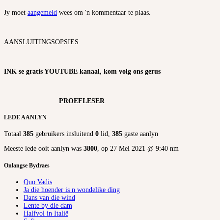
Jy moet
aangemeld
wees om 'n kommentaar te plaas.
AANSLUITINGSOPSIES
INK se gratis YOUTUBE kanaal, kom volg ons gerus
PROEFLESER
LEDE AANLYN
Totaal
385
gebruikers insluitend
0
lid,
385
gaste aanlyn
Meeste lede ooit aanlyn was
3800
, op 27 Mei 2021 @ 9:40 nm
Onlangse Bydraes
Quo Vadis
Ja die hoender is n wondelike ding
Dans van die wind
Lente by die dam
Halfvol in Italië