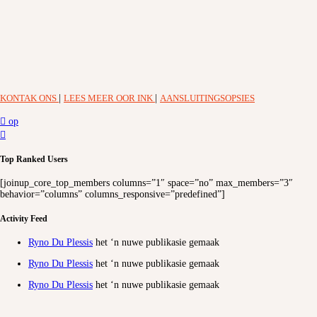
KONTAK ONS
|
LEES MEER OOR INK
|
AANSLUITINGSOPSIES
op
Top Ranked Users
[joinup_core_top_members columns=”1″ space=”no” max_members=”3″
behavior=”columns” columns_responsive=”predefined”]
Activity Feed
Ryno Du Plessis
het ‘n nuwe publikasie gemaak
Ryno Du Plessis
het ‘n nuwe publikasie gemaak
Ryno Du Plessis
het ‘n nuwe publikasie gemaak