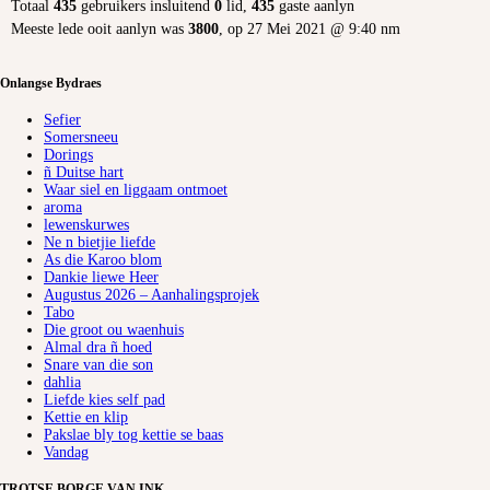
Totaal
435
gebruikers insluitend
0
lid,
435
gaste aanlyn
Meeste lede ooit aanlyn was
3800
, op 27 Mei 2021 @ 9:40 nm
Onlangse Bydraes
Sefier
Somersneeu
Dorings
ñ Duitse hart
Waar siel en liggaam ontmoet
aroma
lewenskurwes
Ne n bietjie liefde
As die Karoo blom
Dankie liewe Heer
Augustus 2026 – Aanhalingsprojek
Tabo
Die groot ou waenhuis
Almal dra ñ hoed
Snare van die son
dahlia
Liefde kies self pad
Kettie en klip
Pakslae bly tog kettie se baas
Vandag
TROTSE BORGE VAN INK