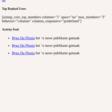
op
Top Ranked Users
[joinup_core_top_members columns=”1″ space=”no” max_members=”3″
behavior=”columns” columns_responsive=”predefined”]
Activity Feed
Ryno Du Plessis
het ‘n nuwe publikasie gemaak
Ryno Du Plessis
het ‘n nuwe publikasie gemaak
Ryno Du Plessis
het ‘n nuwe publikasie gemaak