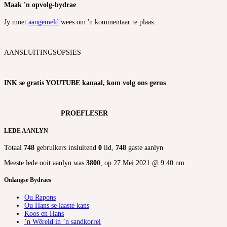
Maak 'n opvolg-bydrae
Jy moet
aangemeld
wees om 'n kommentaar te plaas.
AANSLUITINGSOPSIES
INK se gratis YOUTUBE kanaal, kom volg ons gerus
PROEFLESER
LEDE AANLYN
Totaal
748
gebruikers insluitend
0
lid,
748
gaste aanlyn
Meeste lede ooit aanlyn was
3800
, op 27 Mei 2021 @ 9:40 nm
Onlangse Bydraes
Ou Rapons
Ou Hans se laaste kans
Koos en Hans
’n Wêreld in ’n sandkorrel