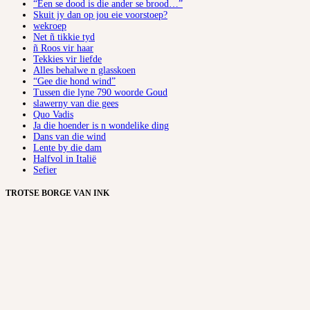
“Een se dood is die ander se brood…”
Skuit jy dan op jou eie voorstoep?
wekroep
Net ñ tikkie tyd
ñ Roos vir haar
Tekkies vir liefde
Alles behalwe n glasskoen
“Gee die hond wind”
Tussen die lyne 790 woorde Goud
slawerny van die gees
Quo Vadis
Ja die hoender is n wondelike ding
Dans van die wind
Lente by die dam
Halfvol in Italië
Sefier
TROTSE BORGE VAN INK