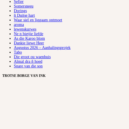
Sefier
Somersneeu
Dorings
ñ Duitse hart
Waar siel en liggaam ontmoet
aroma
lewenskurwes
Ne n bietjie liefde
As die Karoo blom
Dankie liewe Heer
Augustus 2026 – Aanhalingsprojek
Tabo
Die groot ou waenhuis
Almal dra ñ hoed
Snare van die son
TROTSE BORGE VAN INK