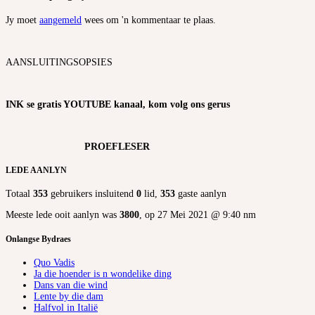
Jy moet
aangemeld
wees om 'n kommentaar te plaas.
AANSLUITINGSOPSIES
INK se gratis YOUTUBE kanaal, kom volg ons gerus
PROEFLESER
LEDE AANLYN
Totaal
353
gebruikers insluitend
0
lid,
353
gaste aanlyn
Meeste lede ooit aanlyn was
3800
, op 27 Mei 2021 @ 9:40 nm
Onlangse Bydraes
Quo Vadis
Ja die hoender is n wondelike ding
Dans van die wind
Lente by die dam
Halfvol in Italië