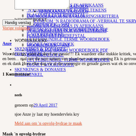
SKRYF
TAALGIDSE
IDIOME EN GESEGDES IN AFRIKAANS
AFRIKAANSE TAALGIDS
‘N KOPKRAPPERY OOR KOPPELTEKENS
AFRIKAANSE TAALGIDS
PLAGIAAT/LETTERDIEFSTAL
INK MODERATOR SE EVALUERINGSKRITERIA
WOORDEBOEKE
RIGLYNE OM ‘N RADIODRAMA OF -VERHAAL TE SKR
Handig verslag
WOORDEBOEK – WAT
IDIOME EN GESEGDES IN AFRIKAANS
Vorige
volgende
DRIETALIGE IDOOM WOORDEBOEK PDF
‘N KOPKRAPPERY OOR KOPPELTEKENS
E-WOORDEBOEKE
PLAGIAAT/LETTERDIEFSTAL
LETTERKUNDIGE TERME WOORDEBOEK
WOORDEBOEKE
Anze
DIGNET WOORDEBOEK
WOORDEBOEK – WAT
SKENKINGS & DONASIES
DRIETALIGE IDOOM WOORDEBOEK PDF
BOEKWINKEL
Woorde is my asem en skryf my passie!!! Ek waardeer elke stukkie kritiek, ve
E-WOORDEBOEKE
en been... mal oor die wye natuur van plaaslewe wat my omring Ek is getroud
LETTERKUNDIGE TERME WOORDEBOEK
en ek dank Hom elke dag vir al die voorregte en genade gawes wat ek so onve
DIGNET WOORDEBOEK
SKENKINGS & DONASIES
1 Kommentaar
BOEKWINKEL
neels
genoem op
29 April 2017
sjoe Anze jy laat my hoendervleis kry
Meld aan om 'n opvolg-bydrae te maak
Maak 'n opvolg-bydrae