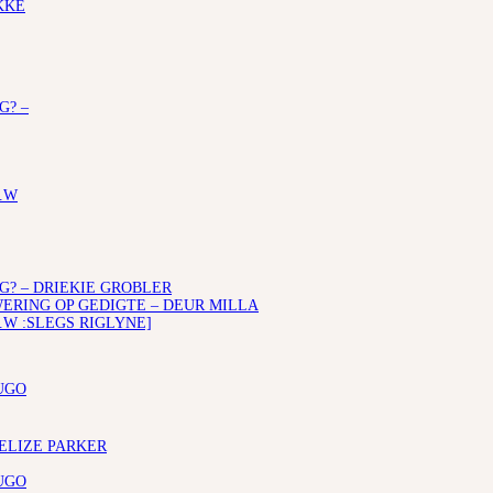
KKE
G? –
.W
G? – DRIEKIE GROBLER
RING OP GEDIGTE – DEUR MILLA
.W :SLEGS RIGLYNE]
UGO
 ELIZE PARKER
UGO