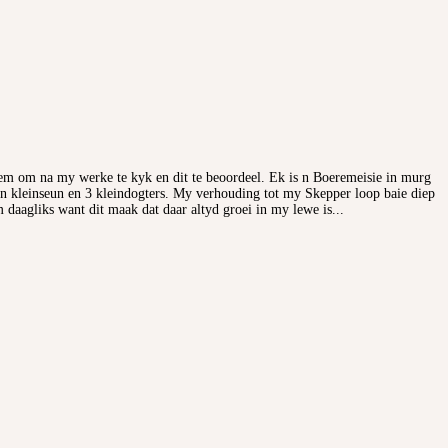
neem om na my werke te kyk en dit te beoordeel. Ek is n Boeremeisie in murg
'n kleinseun en 3 kleindogters. My verhouding tot my Skepper loop baie diep
aagliks want dit maak dat daar altyd groei in my lewe is...