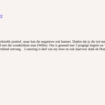
YF
rkieslik positief, maar kan die negatiewe ook hanteer. Dankie dat jy die tyd 
 met die wonderlikste man (Willie). Ons is geseend met 3 pragtige dogters en 
rdiend ontvang... Loutering is deel van my lewe en ook daarvoor dank ek Hom d