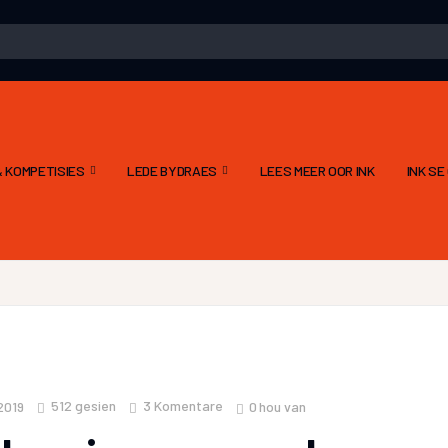
 KOMPETISIES
LEDE BYDRAES
LEES MEER OOR INK
INK S
512
gesien
3 Komentare
0
hou van
2019