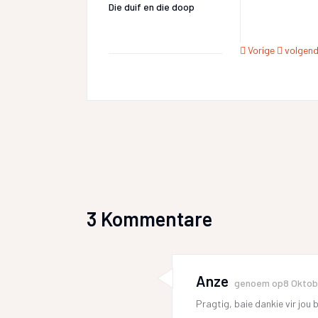
Die duif en die doop
Vorige
volgen
3 Kommentare
Anze
genoem op
8 Oktob
Pragtig, baie dankie vir jou 