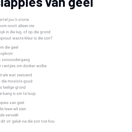
lappies van geel
ertel jou ‘n storie
kom nooit alleen nie
yk in die lug, of op die grond
pnuut waste kleur is die son?
m die geel
y opkom
et sonsondergang
er rantjies om donker wolke
strale wat seesand
t die mooiste goud
s heilige grond
e bang is om te loop
appies van geel
ie lewe wil sien
de verseël
dit vir geluk na die son toe hou