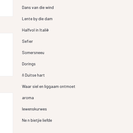
Dans van die wind
Lente by die dam
Halfvol in Italië
Sefier
Somersneeu
Dorings
ñ Duitse hart
Waar siel en liggaam ontmoet
aroma
lewenskurwes
Ne n bietjie liefde