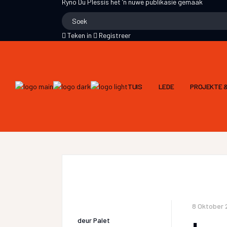
Ryno Du Plessis
het ‘n nuwe publikasie gemaak
Teken in
Registreer
TUIS
LEDE
PROJEKTE &
8 Oktober 
deur
Palet