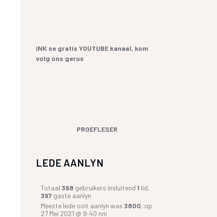
INK se gratis YOUTUBE kanaal, kom
volg ons gerus
PROEFLESER
LEDE AANLYN
Totaal
398
gebruikers insluitend
1
lid,
397
gaste aanlyn
Meeste lede ooit aanlyn was
3800
, op
27 Mei 2021 @ 9:40 nm