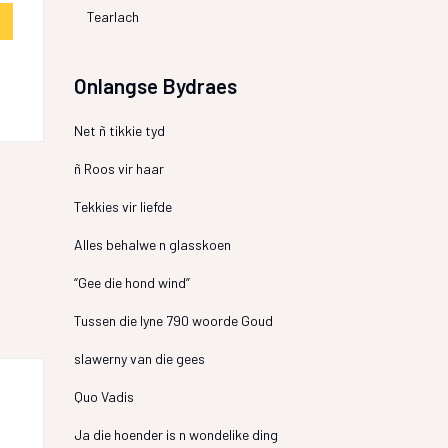
Tearlach
Onlangse Bydraes
Net ñ tikkie tyd
ñ Roos vir haar
Tekkies vir liefde
Alles behalwe n glasskoen
“Gee die hond wind”
Tussen die lyne 790 woorde Goud
slawerny van die gees
Quo Vadis
Ja die hoender is n wondelike ding