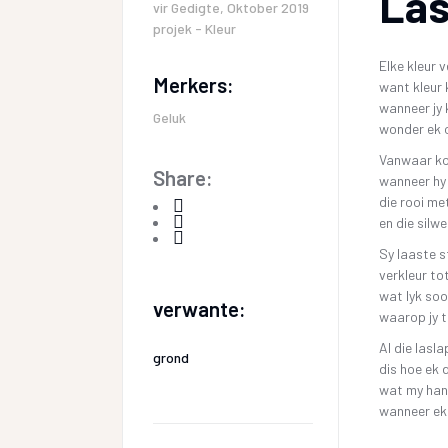
Las
vir
Gedigte
,
Oktober 2019
projek - Kleur
Elke kleur v
Merkers:
want kleur 
wanneer jy k
Geluk
wonder ek o
Vanwaar ko
Share:
wanneer h
die rooi m
en die silw
Sy laaste 
verkleur to
wat lyk soo
verwante:
waarop jy t
Al die lasl
grond
dis hoe ek d
wat my han
wanneer ek 