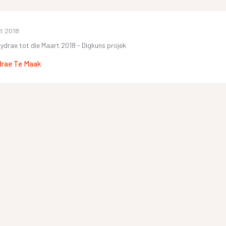
t 2018
 bydrae tot die Maart 2018 - Digkuns projek
drae Te Maak