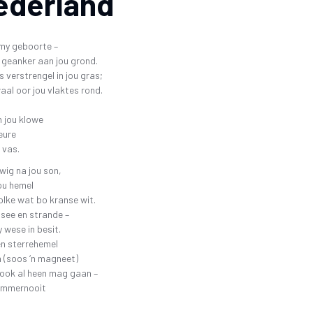
ederland
 my geboorte –
 geanker aan jou grond.
s verstrengel in jou gras;
al oor jou vlaktes rond.
in jou klowe
eure
 vas.
wig na jou son,
ou hemel
olke wat bo kranse wit.
, see en strande –
 wese in besit.
n sterrehemel
 (soos ‘n magneet)
 ook al heen mag gaan –
nímmernooit