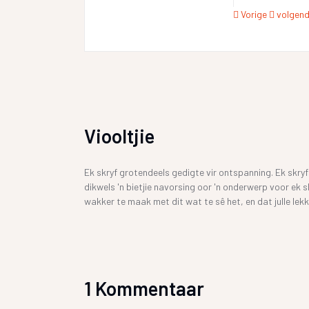
Vorige
volgen
Viooltjie
Ek skryf grotendeels gedigte vir ontspanning. Ek skry
dikwels 'n bietjie navorsing oor 'n onderwerp voor ek 
wakker te maak met dit wat te sê het, en dat julle lekk
1 Kommentaar