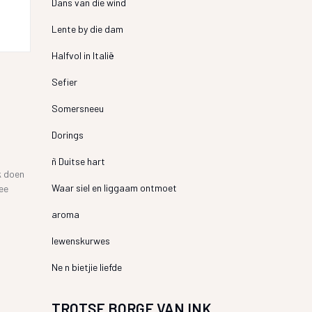
Dans van die wind
Lente by die dam
Halfvol in Italië
Sefier
Somersneeu
Dorings
ñ Duitse hart
k doen
Waar siel en liggaam ontmoet
wee
aroma
lewenskurwes
Ne n bietjie liefde
TROTSE BORGE VAN INK