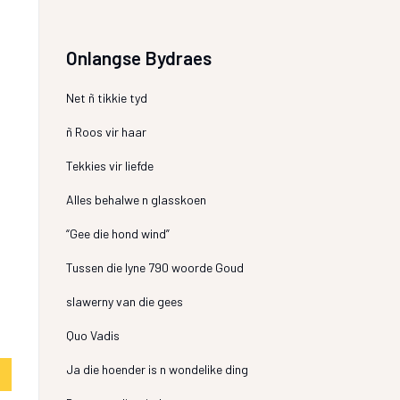
Onlangse Bydraes
Net ñ tikkie tyd
ñ Roos vir haar
Tekkies vir liefde
Alles behalwe n glasskoen
“Gee die hond wind”
Tussen die lyne 790 woorde Goud
slawerny van die gees
Quo Vadis
Ja die hoender is n wondelike ding