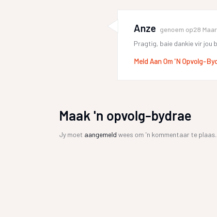
Anze
genoem op
28 Maar
Pragtig, baie dankie vir jou
Meld Aan Om 'n Opvolg-By
Maak 'n opvolg-bydrae
Jy moet
aangemeld
wees om 'n kommentaar te plaas.