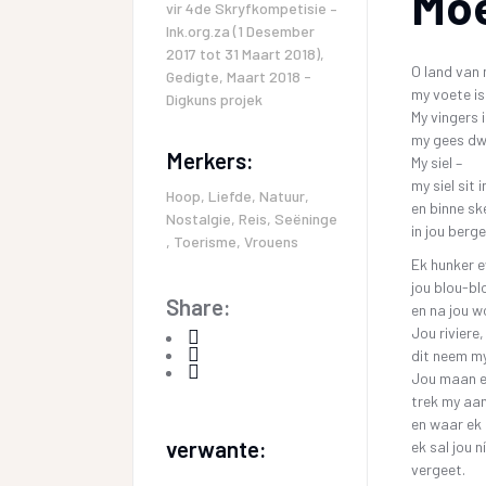
Mo
vir
4de Skryfkompetisie –
Ink.org.za (1 Desember
2017 tot 31 Maart 2018)
,
O land van
Gedigte
,
Maart 2018 -
my voete is
Digkuns projek
My vingers i
my gees dwa
Merkers:
My siel –
my siel sit 
Hoop
,
Liefde
,
Natuur
,
en binne sk
Nostalgie
,
Reis
,
Seëninge
in jou berge
,
Toerisme
,
Vrouens
Ek hunker e
jou blou-bl
Share:
en na jou w
Jou riviere
dit neem my
Jou maan e
trek my aan
en waar ek
verwante:
ek sal jou 
vergeet.