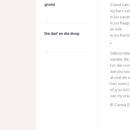
grond
O land van
my hart sal 
in jou sava
in jou Kaap
en óók
Die duif en die doop
in jou Karoo
*
Geboortela
vandat die 
tot die roo
aan jou suid
al voel dit
(net soms)
of jy so bit
van my vra.
© Carma 