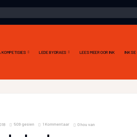
 KOMPETISIES
LEDE BYDRAES
LEES MEER OOR INK
INK S
509
gesien
1 Kommentaar
0
hou van
018