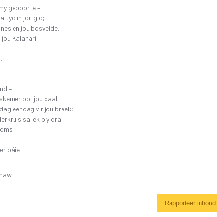
 my geboorte –
altyd in jou glo;
nnes en jou bosvelde,
, jou Kalahari
.
nd –
skemer oor jou daal
idag eendag vir jou breek;
erkruis sal ek bly dra
 soms
ter báie
Shaw
Rapporteer inhoud