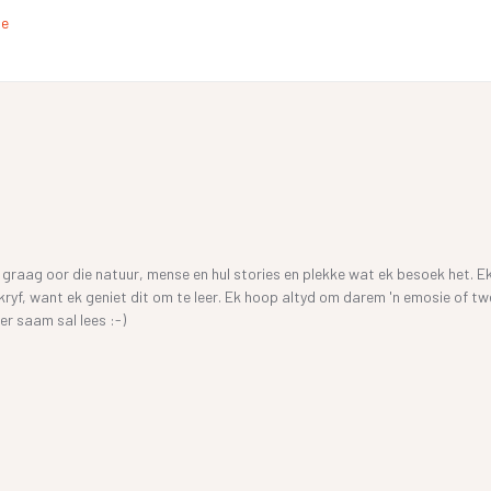
de
f graag oor die natuur, mense en hul stories en plekke wat ek besoek het. E
skryf, want ek geniet dit om te leer. Ek hoop altyd om darem 'n emosie of t
er saam sal lees :-)