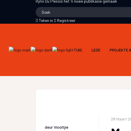
Ryno Du Plessis
het ‘n nuwe publikasie gemaak
Teken in
Registreer
TUIS
LEDE
PROJEKTE &
28 Maart 2
deur
Viooltjie