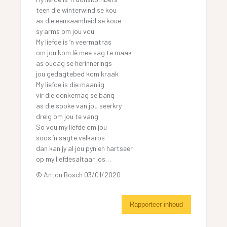
teen die winterwind se kou
as die eensaamheid se koue
sy arms om jou vou
My liefde is ‘n veermatras
om jou kom lê mee sag te maak
as oudag se herinnerings
jou gedagtebed kom kraak
My liefde is die maanlig
vir die donkernag se bang
as die spoke van jou seerkry
dreig om jou te vang
So vou my liefde om jou
soos ‘n sagte velkaros
dan kan jy al jou pyn en hartseer
op my liefdesaltaar los…
© Anton Bosch 03/01/2020
Rapporteer inhoud