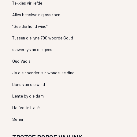
Tekkies vir liefde
Alles behalwe n glasskoen
“Gee die hond wind”
Tussen die lyne 790 woorde Goud
slawerny van die gees
Quo Vadis
Ja die hoender is n wondelike ding
Dans van die wind
Lente by die dam
Halfvol in Italië
Sefier