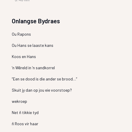
Onlangse Bydraes
Ou Rapons
Ou Hans se laaste kans
Koos en Hans
’n Wêreld in ’n sandkorrel
“Een se dood is die ander se brood…”
Skuit jy dan op jou eie voorstoep?
wekroep
Net ñ tikkie tyd
ñ Roos vir haar