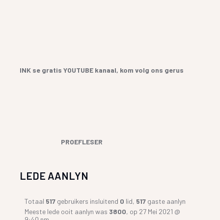
INK se gratis YOUTUBE kanaal, kom volg ons gerus
PROEFLESER
LEDE AANLYN
Totaal
517
gebruikers insluitend
0
lid,
517
gaste aanlyn
Meeste lede ooit aanlyn was
3800
, op 27 Mei 2021 @
9:40 nm