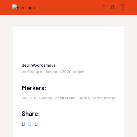
deur
Woordsmous
vir
Gedigte
,
Januarie 2020 projek
Merkers:
Geluk
,
Hunkering
,
Inspirerend
,
Liefde
,
Verhoudings
Share: