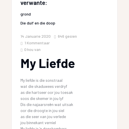
verwante:
grond
Die duif en die doop
14 Januarie 2020
646
gesien
1 Kommentaar
0
hou van
My Liefde
My liefde is die sonstraal
wat die skaduwees verdryf
as die hartseer oor jou toesak
soos die skemer in jou lyf
Dis die najaarsreën wat uitsak
oor die droogte in jou siel
as die seer van jou verlede
jou binnekant verniel
My liefde is ‘n donskombers