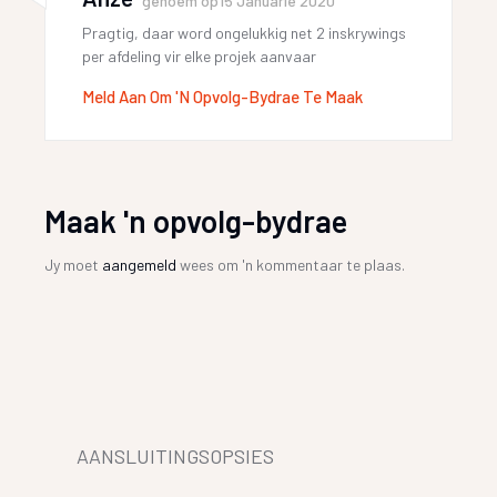
genoem op
15 Januarie 2020
Pragtig, daar word ongelukkig net 2 inskrywings
per afdeling vir elke projek aanvaar
Meld Aan Om 'n Opvolg-Bydrae Te Maak
Maak 'n opvolg-bydrae
Jy moet
aangemeld
wees om 'n kommentaar te plaas.
AANSLUITINGSOPSIES