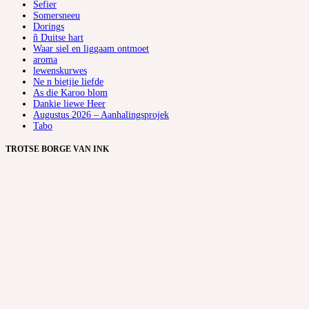
Sefier
Somersneeu
Dorings
ñ Duitse hart
Waar siel en liggaam ontmoet
aroma
lewenskurwes
Ne n bietjie liefde
As die Karoo blom
Dankie liewe Heer
Augustus 2026 – Aanhalingsprojek
Tabo
TROTSE BORGE VAN INK