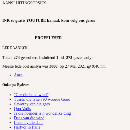
AANSLUITINGSOPSIES
INK se gratis YOUTUBE kanaal, kom volg ons gerus
PROEFLESER
LEDE AANLYN
Totaal
273
gebruikers insluitend
1
lid,
272
gaste aanlyn
Meeste lede ooit aanlyn was
3800
, op 27 Mei 2021 @ 9:40 nm
Anze
Onlangse Bydraes
“Gee die hond wind”
Tussen die lyne 790 woorde Goud
slawerny van die gees
Quo Vadis
Ja die hoender is n wondelike ding
Dans van die wind
Lente by die dam
Halfvol in Italië