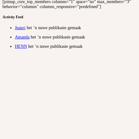
[joinup_core_top_members columns=”1″ space=”no” max_members=”3″
behavior=”columns” columns_responsive=”predefined”]
Activity Feed
Juanri
het ‘n nuwe publikasie gemaak
Amanda
het ‘n nuwe publikasie gemaak
HENN
het ‘n nuwe publikasie gemaak