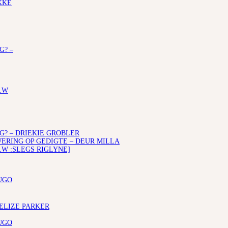
KKE
G? –
.W
G? – DRIEKIE GROBLER
RING OP GEDIGTE – DEUR MILLA
.W :SLEGS RIGLYNE]
UGO
 ELIZE PARKER
UGO