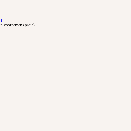
YF
 en voornemens projek