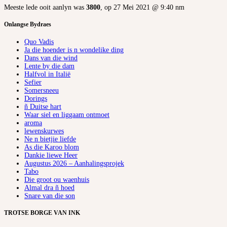
Meeste lede ooit aanlyn was
3800
, op 27 Mei 2021 @ 9:40 nm
Onlangse Bydraes
Quo Vadis
Ja die hoender is n wondelike ding
Dans van die wind
Lente by die dam
Halfvol in Italië
Sefier
Somersneeu
Dorings
ñ Duitse hart
Waar siel en liggaam ontmoet
aroma
lewenskurwes
Ne n bietjie liefde
As die Karoo blom
Dankie liewe Heer
Augustus 2026 – Aanhalingsprojek
Tabo
Die groot ou waenhuis
Almal dra ñ hoed
Snare van die son
TROTSE BORGE VAN INK