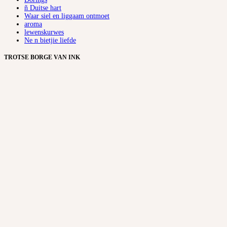
ñ Duitse hart
Waar siel en liggaam ontmoet
aroma
lewenskurwes
Ne n bietjie liefde
TROTSE BORGE VAN INK