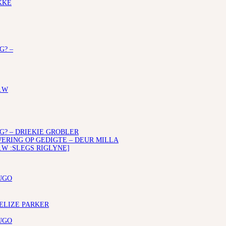
KKE
G? –
.W
G? – DRIEKIE GROBLER
RING OP GEDIGTE – DEUR MILLA
.W :SLEGS RIGLYNE]
UGO
 ELIZE PARKER
UGO