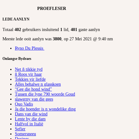
PROEFLESER
LEDE AANLYN
Totaal
402
gebruikers insluitend
1
lid,
401
gaste aanlyn
Meeste lede ooit aanlyn was
3800
, op 27 Mei 2021 @ 9:40 nm
Ryno Du Plessis
Onlangse Bydraes
Net ñ tikkie tyd
ñ Roos vir haar
Tekkies vir liefde
Alles behalwe n glasskoen
“Gee die hond wind”
Tussen die lyne 790 woorde Goud
slawerny van die gees
Quo Vadis
Ja die hoender is n wondelike ding
Dans van die wind
Lente by die dam
Halfvol in Italië
Sefier
Somersneeu
Dorings