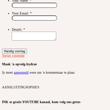
Your Name:
*
Your Email:
*
Details:
*
Handig verslag
Vorige
volgende
Maak 'n opvolg-bydrae
Jy moet
aangemeld
wees om 'n kommentaar te plaas.
AANSLUITINGSOPSIES
INK se gratis YOUTUBE kanaal, kom volg ons gerus