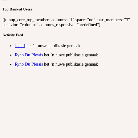
Top Ranked Users
[joinup_core_top_members columns=”1″ space=”no” max_members=”3″
behavior=”columns” columns_responsive=”predefined”]
Activity Feed
Juanri
het ‘n nuwe publikasie gemaak
Ryno Du Plessis
het ‘n nuwe publikasie gemaak
Ryno Du Plessis
het ‘n nuwe publikasie gemaak