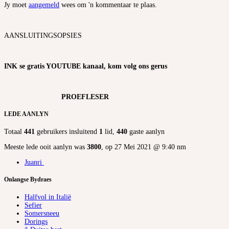
Jy moet
aangemeld
wees om 'n kommentaar te plaas.
AANSLUITINGSOPSIES
INK se gratis YOUTUBE kanaal, kom volg ons gerus
PROEFLESER
LEDE AANLYN
Totaal
441
gebruikers insluitend
1
lid,
440
gaste aanlyn
Meeste lede ooit aanlyn was
3800
, op 27 Mei 2021 @ 9:40 nm
Juanri
Onlangse Bydraes
Halfvol in Italië
Sefier
Somersneeu
Dorings