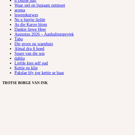
ñ Duitse hart
Waar siel en liggaam ontmoet
aroma
lewenskurwes
Ne n bietjie liefde
As die Karoo blom
Dankie liewe Heer
Augustus 2026 – Aanhalingsprojek
Tabo
Die groot ou waenhuis
Almal dra ñ hoed
Snare van die son
dahlia
Liefde kies self pad
Kettie en klip
Pakslae bly tog kettie se baas
TROTSE BORGE VAN INK