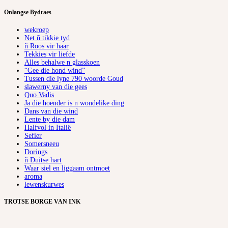
Onlangse Bydraes
wekroep
Net ñ tikkie tyd
ñ Roos vir haar
Tekkies vir liefde
Alles behalwe n glasskoen
“Gee die hond wind”
Tussen die lyne 790 woorde Goud
slawerny van die gees
Quo Vadis
Ja die hoender is n wondelike ding
Dans van die wind
Lente by die dam
Halfvol in Italië
Sefier
Somersneeu
Dorings
ñ Duitse hart
Waar siel en liggaam ontmoet
aroma
lewenskurwes
TROTSE BORGE VAN INK