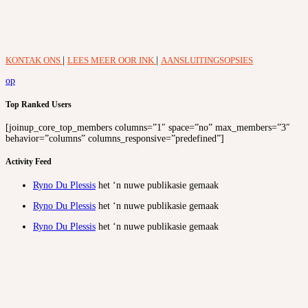
KONTAK ONS
|
LEES MEER OOR INK
|
AANSLUITINGSOPSIES
op
Top Ranked Users
[joinup_core_top_members columns=”1″ space=”no” max_members=”3″
behavior=”columns” columns_responsive=”predefined”]
Activity Feed
Ryno Du Plessis
het ‘n nuwe publikasie gemaak
Ryno Du Plessis
het ‘n nuwe publikasie gemaak
Ryno Du Plessis
het ‘n nuwe publikasie gemaak