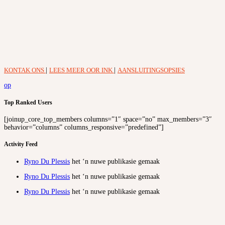
KONTAK ONS
|
LEES MEER OOR INK
|
AANSLUITINGSOPSIES
op
Top Ranked Users
[joinup_core_top_members columns=”1″ space=”no” max_members=”3″
behavior=”columns” columns_responsive=”predefined”]
Activity Feed
Ryno Du Plessis
het ‘n nuwe publikasie gemaak
Ryno Du Plessis
het ‘n nuwe publikasie gemaak
Ryno Du Plessis
het ‘n nuwe publikasie gemaak