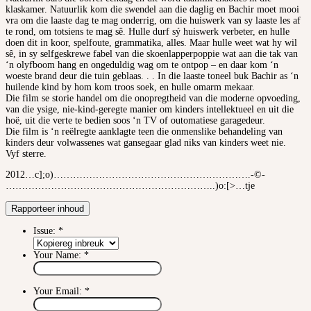
klaskamer. Natuurlik kom die swendel aan die daglig en Bachir moet mooi
vra om die laaste dag te mag onderrig, om die huiswerk van sy laaste les af
te rond, om totsiens te mag sê. Hulle durf sý huiswerk verbeter, en hulle
doen dit in koor, spelfoute, grammatika, alles. Maar hulle weet wat hy wil
sê, in sy selfgeskrewe fabel van die skoenlapperpoppie wat aan die tak van
‘n olyfboom hang en ongeduldig wag om te ontpop – en daar kom ‘n
woeste brand deur die tuin geblaas. . . In die laaste toneel buk Bachir as ‘n
huilende kind by hom kom troos soek, en hulle omarm mekaar.
Die film se storie handel om die onopregtheid van die moderne opvoeding,
van die ysige, nie-kind-geregte manier om kinders intellektueel en uit die
hoë, uit die verte te bedien soos ‘n TV of outomatiese garagedeur.
Die film is ‘n reëlregte aanklagte teen die onmenslike behandeling van
kinders deur volwassenes wat gansegaar glad niks van kinders weet nie.
Vyf sterre.
2012…c];o)…………………………………………………….-©-
………………………………………………………..)o:[>…tje
Rapporteer inhoud
Issue:
*
Your Name:
*
Your Email:
*