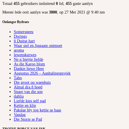
Totaal
455
gebruikers insluitend
0
lid,
455
gaste aanlyn
Meeste lede ooit aanlyn was
3800
, op 27 Mei 2021 @ 9:40 nm
Onlangse Bydraes
Somersneeu
Dorings
ñ Duitse hart
Waar siel en liggaam ontmoet
aroma
lewenskurwes
Ne n bietjie liefde
As die Karoo blom
Dankie liewe Heer
Augustus 2026 – Aanhalingsprojek
Tabo
Die groot ou waenhuis
Almal dra ñ hoed
Snare van die son
dahlia
Liefde kies self pad
Kettie en klip
Pakslae bly tog kettie se baas
Vandag
Die Storie se Pad