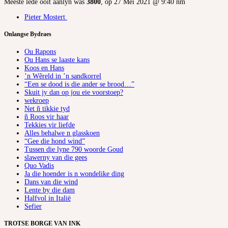
Meeste lede ooit aanlyn was
3800
, op 27 Mei 2021 @ 9:40 nm
Pieter Mostert
Onlangse Bydraes
Ou Rapons
Ou Hans se laaste kans
Koos en Hans
’n Wêreld in ’n sandkorrel
“Een se dood is die ander se brood…”
Skuit jy dan op jou eie voorstoep?
wekroep
Net ñ tikkie tyd
ñ Roos vir haar
Tekkies vir liefde
Alles behalwe n glasskoen
“Gee die hond wind”
Tussen die lyne 790 woorde Goud
slawerny van die gees
Quo Vadis
Ja die hoender is n wondelike ding
Dans van die wind
Lente by die dam
Halfvol in Italië
Sefier
TROTSE BORGE VAN INK