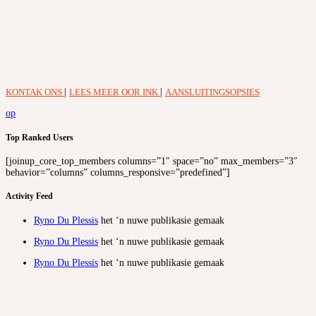
KONTAK ONS
|
LEES MEER OOR INK
|
AANSLUITINGSOPSIES
op
Top Ranked Users
[joinup_core_top_members columns=”1″ space=”no” max_members=”3″
behavior=”columns” columns_responsive=”predefined”]
Activity Feed
Ryno Du Plessis
het ‘n nuwe publikasie gemaak
Ryno Du Plessis
het ‘n nuwe publikasie gemaak
Ryno Du Plessis
het ‘n nuwe publikasie gemaak