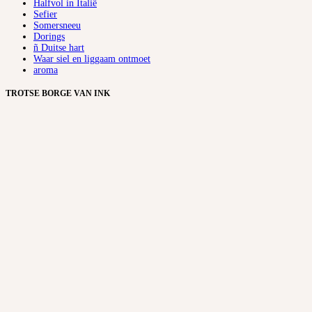
Halfvol in Italië
Sefier
Somersneeu
Dorings
ñ Duitse hart
Waar siel en liggaam ontmoet
aroma
TROTSE BORGE VAN INK