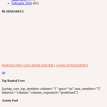
Februarie 2016
(81)
BLADSKAKELS
KONTAK ONS
|
LEES MEER OOR INK
|
AANSLUITINGSOPSIES
op
Top Ranked Users
[joinup_core_top_members columns=”1″ space=”no” max_members=”3″
behavior=”columns” columns_responsive=”predefined”]
Activity Feed